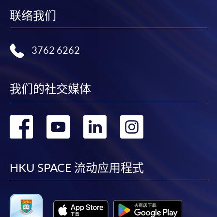
联络我们
3762 6262
我们的社交媒体
转
转
转
转
到
到
到
到
facebook
youtube
linkedin
instag
HKU SPACE 流动应用程式