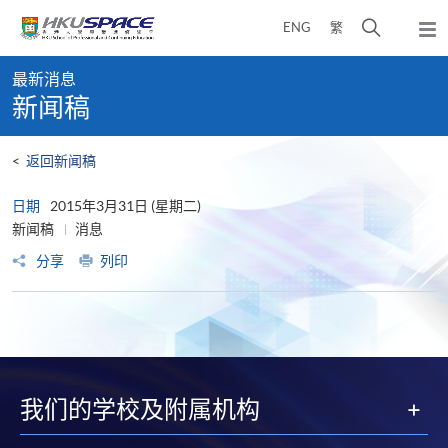
Skip
打
ENG
繁
to
弹
main
开
出
Main
content
搜
主
最新消息
content
菜
寻
新闻稿
start
单
介
面
<
返回新闻稿
日期
2015年3月31日 (星期二)
新闻稿
消息
分享
列印
我们的学校及附属机构