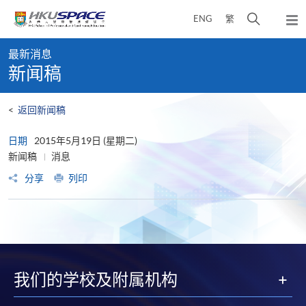
Skip
打
ENG
繁
to
弹
main
开
出
Main
content
搜
主
最新消息
content
菜
寻
新闻稿
start
单
介
面
<
返回新闻稿
日期
2015年5月19日 (星期二)
新闻稿
消息
分享
列印
我们的学校及附属机构