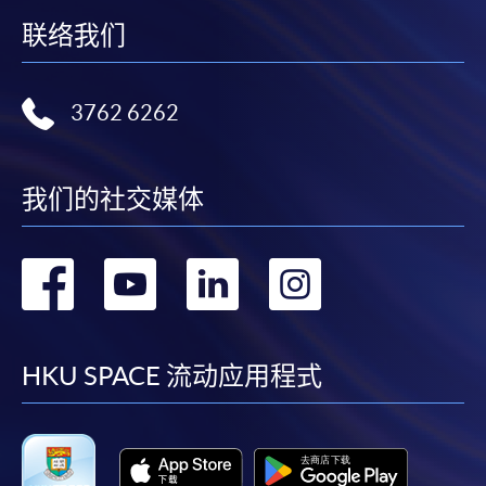
联络我们
3762 6262
我们的社交媒体
转
转
转
转
到
到
到
到
facebook
youtube
linkedin
instag
HKU SPACE 流动应用程式