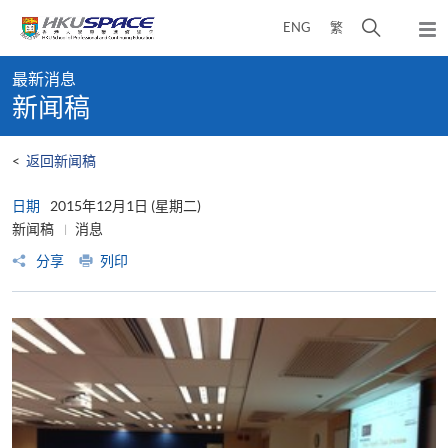
Skip
打
ENG
繁
to
弹
main
开
出
Main
content
搜
主
最新消息
content
菜
寻
新闻稿
start
单
介
面
<
返回新闻稿
日期
2015年12月1日 (星期二)
新闻稿
消息
分享
列印