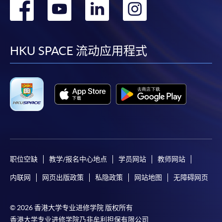
转
转
转
转
到
到
到
到
facebook
youtube
linkedin
instag
HKU SPACE 流动应用程式
职位空缺
教学/报名中心地点
学员网站
教师网站
内联网
网页出版政策
私隐政策
网站地图
无障碍网页
© 2026 香港大学专业进修学院 版权所有
香港大学专业进修学院乃非牟利担保有限公司