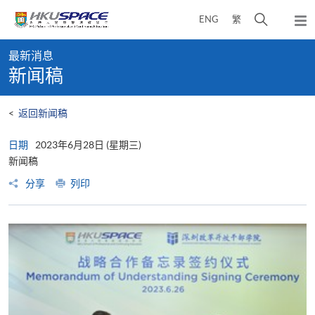
Skip
打
ENG
繁
to
弹
main
开
出
Main
content
搜
主
最新消息
content
菜
寻
新闻稿
start
单
介
面
<
返回新闻稿
日期
2023年6月28日 (星期三)
新闻稿
分享
列印