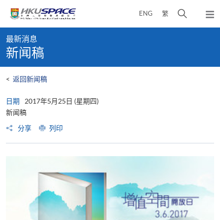
Skip
打
ENG
繁
to
弹
main
开
出
Main
content
搜
主
最新消息
content
菜
寻
新闻稿
start
单
介
面
<
返回新闻稿
日期
2017年5月25日 (星期四)
新闻稿
分享
列印