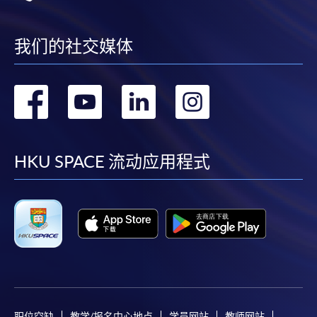
我们的社交媒体
转
转
转
转
到
到
到
到
facebook
youtube
linkedin
instag
HKU SPACE 流动应用程式
职位空缺
教学/报名中心地点
学员网站
教师网站