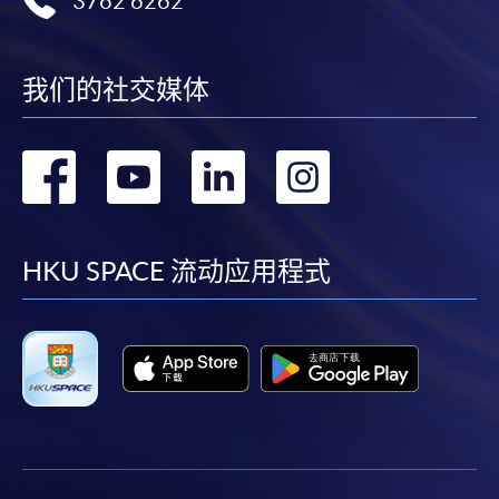
3762 6262
我们的社交媒体
转
转
转
转
到
到
到
到
facebook
youtube
linkedin
instag
HKU SPACE 流动应用程式