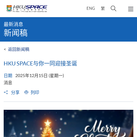
Skip
打
ENG
繁
to
弹
main
开
出
Main
content
搜
主
最新消息
content
菜
寻
新闻稿
start
单
介
面
<
返回新闻稿
HKU SPACE与你一同迎接圣诞
日期
2025年12月15日 (星期一)
消息
分享
列印