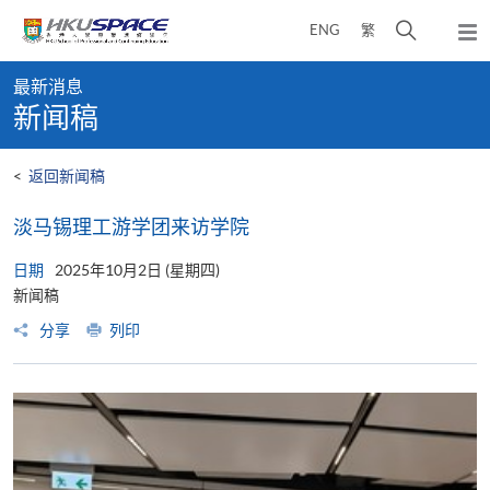
Skip
打
ENG
繁
to
弹
main
开
出
Main
content
搜
主
最新消息
content
菜
寻
新闻稿
start
单
介
面
<
返回新闻稿
​​淡马锡理工游学团来访学院
日期
2025年10月2日 (星期四)
新闻稿
分享
列印