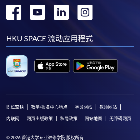
转
转
转
转
到
到
到
到
facebook
youtube
linkedin
instag
HKU SPACE 流动应用程式
职位空缺
教学/报名中心地点
学员网站
教师网站
内联网
网页出版政策
私隐政策
网站地图
无障碍网页
© 2026 香港大学专业进修学院 版权所有