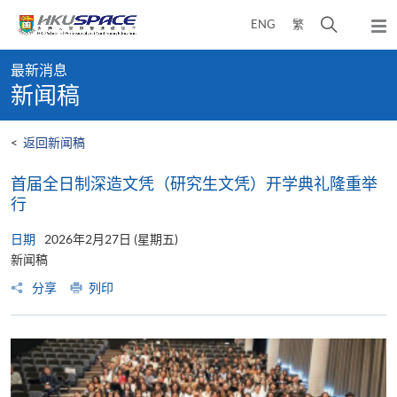
Skip
打
ENG
繁
to
弹
main
开
出
Main
content
搜
主
最新消息
content
菜
寻
新闻稿
start
单
介
面
<
返回新闻稿
首届全日制深造文凭（研究生文凭）开学典礼隆重举
行
日期
2026年2月27日 (星期五)
新闻稿
分享
列印