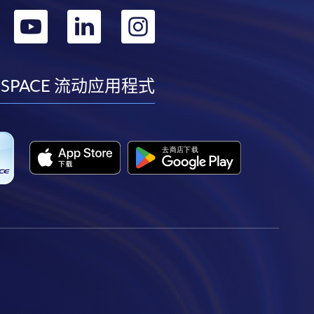
转
转
转
转
到
到
到
到
facebook
youtube
linkedin
instagram
 SPACE 流动应用程式