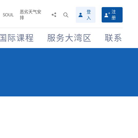
恶劣天气安
登
注
分
打
SOUL
排
册
入
享
开
至
搜
寻
国际课程
服务大湾区
联系
介
面