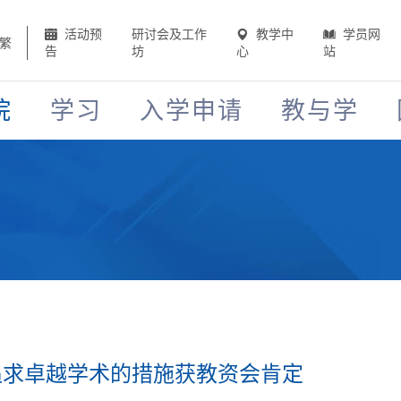
活动预
研讨会及工作
教学中
学员网
繁
告
坊
心
站
院
学习
入学申请
教与学
追求卓越学术的措施获教资会肯定