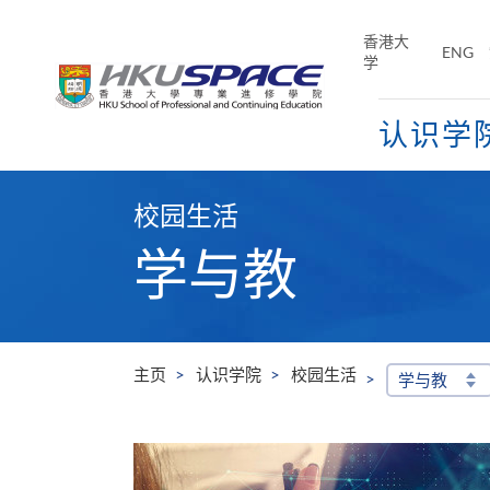
Skip
to
香港大
ENG
main
学
content
认识学
Main
content
校园生活
start
学与教
主页
认识学院
校园生活
学与教