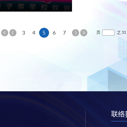
上
本
下
3
4
5
6
7
页
之 31
一
一
第
最
页
页
页
一
后
页
一
页
联络