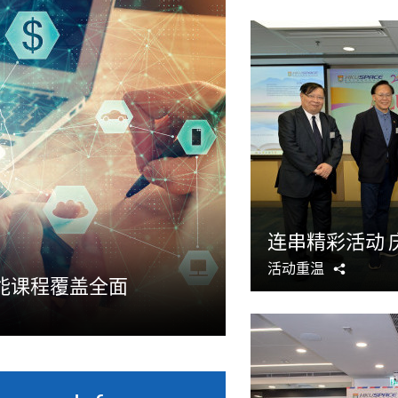
连串精彩活动 
活动重温
分
能课程覆盖全面
享