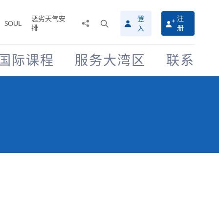
恶劣天气安
登
注
分
打
SOUL
排
册
入
享
开
至
搜
寻
国际课程
服务大湾区
联系
介
面