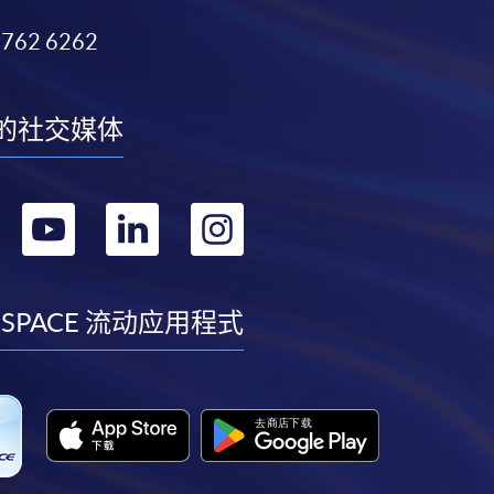
3762 6262
的社交媒体
转
转
转
转
到
到
到
到
facebook
youtube
linkedin
instagram
 SPACE 流动应用程式