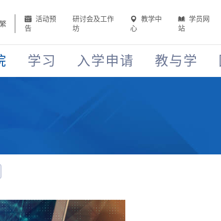
活动预
研讨会及工作
教学中
学员网
繁
告
坊
心
站
院
学习
入学申请
教与学