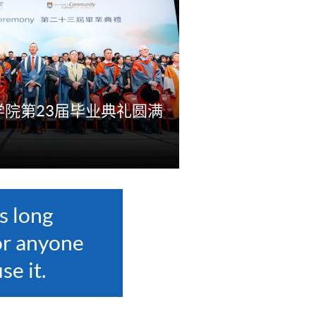
院第23届毕业典礼圆满
s long
or anyone
se it.