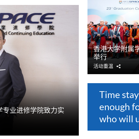
香港大学附属学
举行
活动重温
分
享
Time stay
enough f
大学专业进修学院致力实
who will u