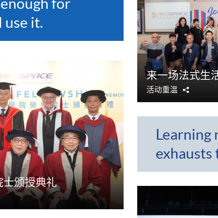
 enough for
use it.
来一场法式生
活动重温
分
享
Learning 
exhausts 
院士颁授典礼