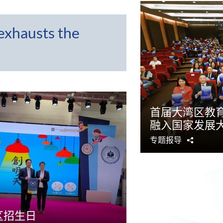
exhausts the
首届大湾区教育
融入国家发展
专题报导
分
享
区招生日