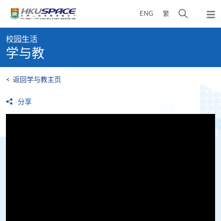
Skip
打
ENG
繁
to
弹
main
开
出
Main
content
搜
主
校园生活
content
菜
寻
学与教
start
单
介
面
<
返回学与教主页
分享