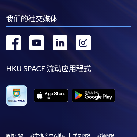
我们的社交媒体
转
转
转
转
到
到
到
到
facebook
youtube
linkedin
instag
HKU SPACE 流动应用程式
职位空缺
教学/报名中心地点
学员网站
教师网站