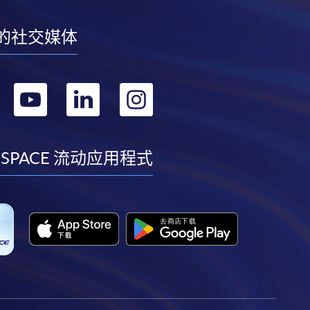
的社交媒体
转
转
转
转
到
到
到
到
facebook
youtube
linkedin
instagram
 SPACE 流动应用程式