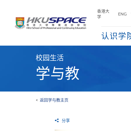
Skip
to
香港大
ENG
main
学
content
认识学
Main
content
校园生活
start
学与教
<
返回学与教主页
分享