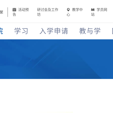
活动预
研讨会及工作
教学中
学员网
繁
告
坊
心
站
院
学习
入学申请
教与学