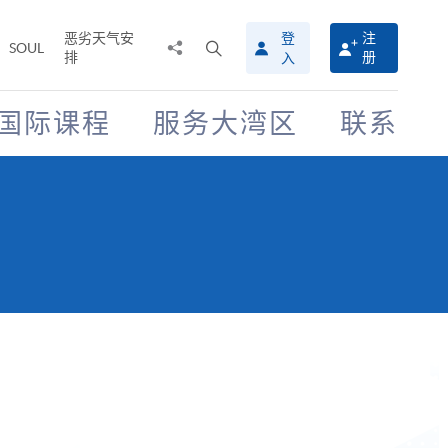
恶劣天气安
登
注
分
打
SOUL
排
册
入
享
开
至
搜
寻
国际课程
服务大湾区
联系
介
面