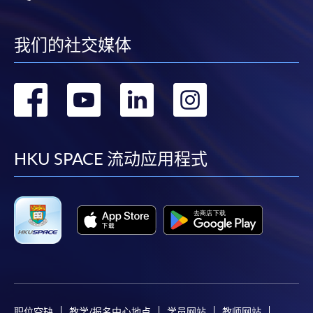
我们的社交媒体
转
转
转
转
到
到
到
到
facebook
youtube
linkedin
instag
HKU SPACE 流动应用程式
职位空缺
教学/报名中心地点
学员网站
教师网站