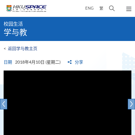
Skip
打
ENG
繁
to
弹
main
开
出
Main
content
搜
主
校园生活
content
菜
寻
学与教
start
单
介
面
<
返回学与教主页
日期
2018年4月10日 (星期二)
分享