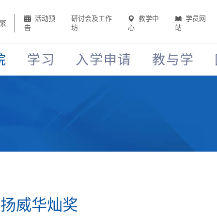
活动预
研讨会及工作
教学中
学员网
繁
告
坊
心
站
院
学习
入学申请
教与学
耀 扬威华灿奖​