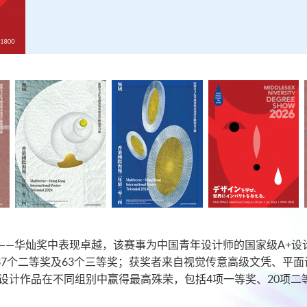
赛——华灿奖中表现卓越，该赛事为中国青年设计师的国家级A+
、37个二等奖及63个三等奖；获奖者来自视觉传意高级文凭、平
设计作品在不同组别中赢得最高殊荣，包括4项一等奖、20项二