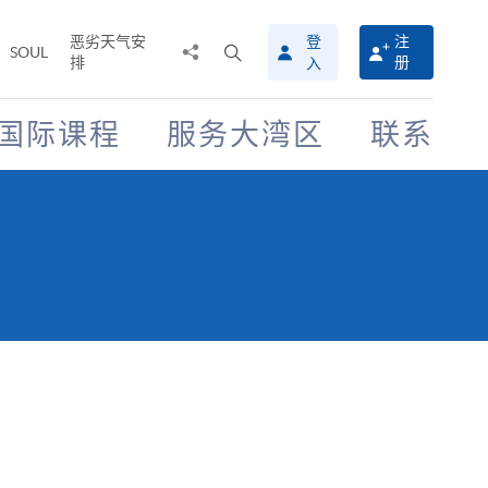
恶劣天气安
登
注
分
打
SOUL
排
册
入
享
开
至
搜
寻
国际课程
服务大湾区
联系
介
面