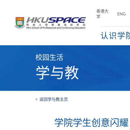
Skip
to
香港大
ENG
main
学
content
认识学
Main
content
校园生活
start
学与教
<
返回学与教主页
​​学院学生​​创意闪