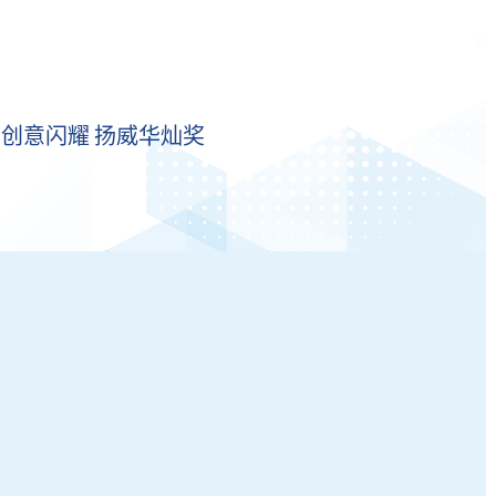
生​​创意闪耀 扬威华灿奖​