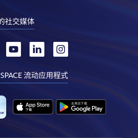
的社交媒体
转
转
转
转
到
到
到
到
facebook
youtube
linkedin
instagram
 SPACE 流动应用程式