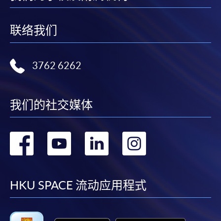
联络我们
3762 6262
我们的社交媒体
转
转
转
转
到
到
到
到
facebook
youtube
linkedin
instag
HKU SPACE 流动应用程式