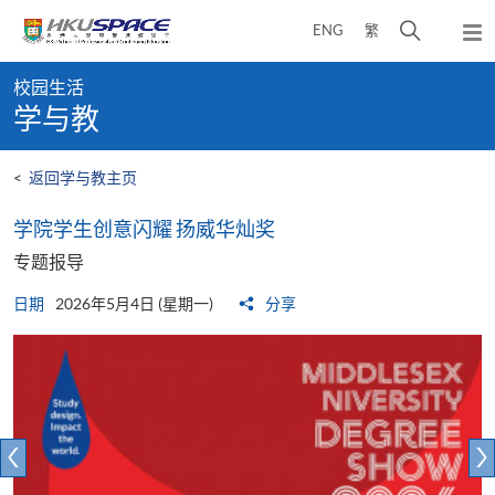
Skip
打
ENG
繁
to
弹
main
开
出
Main
content
搜
主
校园生活
content
菜
寻
学与教
start
单
介
面
<
返回学与教主页
​​学院学生​​创意闪耀 扬威华灿奖​
专题报导
日期
2026年5月4日 (星期一)
分享