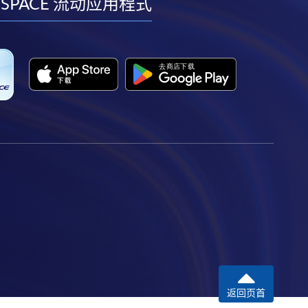
facebook
youtube
linkedin
instagram
 SPACE 流动应用程式
返回页首