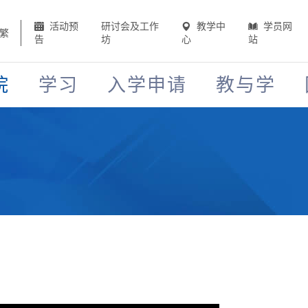
活动预
研讨会及工作
教学中
学员网
繁
告
坊
心
站
院
学习
入学申请
教与学