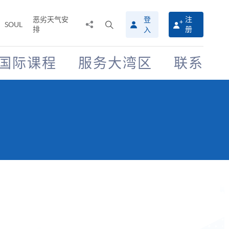
恶劣天气安
登
注
分
打
SOUL
排
册
入
享
开
至
搜
寻
国际课程
服务大湾区
联系
介
面