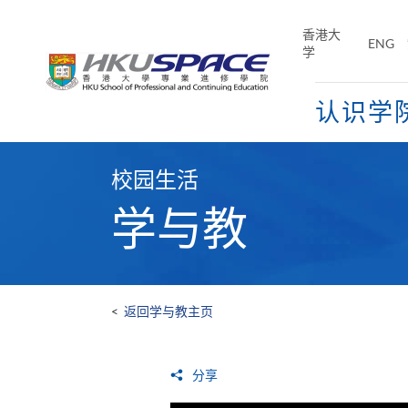
Skip
to
香港大
ENG
main
学
content
认识学
Main
content
校园生活
start
学与教
<
返回学与教主页
分享