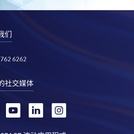
我们
3762 6262
的社交媒体
转
转
转
转
到
到
到
到