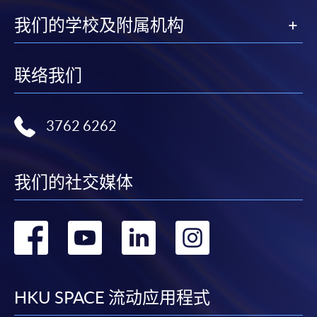
我们的学校及附属机构
联络我们
3762 6262
我们的社交媒体
转
转
转
转
到
到
到
到
facebook
youtube
linkedin
instag
HKU SPACE 流动应用程式