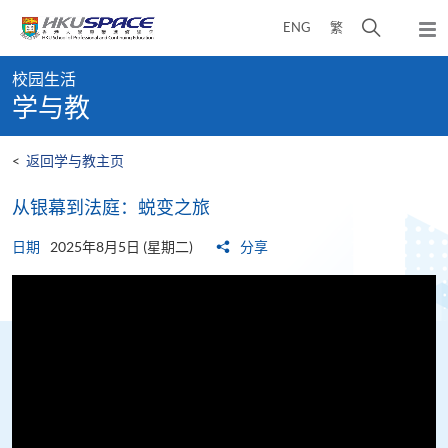
Skip
打
ENG
繁
to
弹
main
开
出
Main
content
搜
主
校园生活
content
菜
寻
学与教
start
单
介
面
<
返回学与教主页
从银幕到法庭：蜕变之旅
日期
2025年8月5日 (星期二)
分享