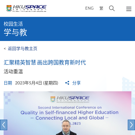
Skip
打
ENG
繁
to
弹
main
开
出
Main
content
搜
主
校园生活
content
菜
寻
学与教
start
单
介
面
<
返回学与教主页
汇聚精英智慧 画出跨国教育新时代
活动重温
日期
2023年5月4日 (星期四)
分享