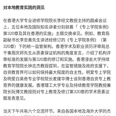
对本地教育实践的洞见
在香港大学专业进修学院院长李经文教授主持的圆桌会议
上，五位本地及国际知名讲者分别就着「《专上学院条例》
第320章及其在香港的实施」主题交换卓见。例如，教育局
副秘书长李忠善先生讲述经修订的《专上学院条例》（第
320章）下的统一监管架构。香港学术及职业资历评审局总
干事周庆邦先生从质素保证机构的角度发言，介绍了机构评
审标准的发展与第320章的修订和实施。香港浸会大学持续
教育学院院长钟志杰教授提到，在监管措施及政府支援下，
自资教育界可以如何保持最大程度的自主性。明爱专上学院
及明爱白英奇专业学校院长麦建华博士谈到香港自资专上教
育界的健康发展。香港理工大学专业及持续教育学院教授兼
院长阮博文教授则对专上教育及修订第320章的学术质素议
题发表意见。
当天下午共有六个交流环节。来自各国本地及海外大学的杰