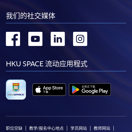
我们的社交媒体
转
转
转
转
到
到
到
到
facebook
youtube
linkedin
instag
HKU SPACE 流动应用程式
职位空缺
教学/报名中心地点
学员网站
教师网站