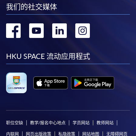
我们的社交媒体
转
转
转
转
到
到
到
到
facebook
youtube
linkedin
instag
HKU SPACE 流动应用程式
职位空缺
教学/报名中心地点
学员网站
教师网站
内联网
网页出版政策
私隐政策
网站地图
无障碍网页