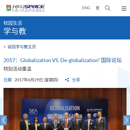
Skip
打
ENG
繁
to
弹
main
开
出
Main
content
搜
主
校园生活
content
菜
寻
学与教
start
单
介
面
<
返回学与教主页
2017：Globalization VS. De-globalization” 国际论坛
特别活动重温
日期
2017年6月29日 (星期四)
分享