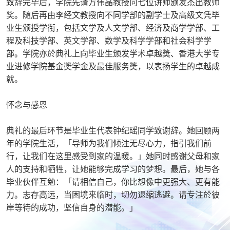
致辞完毕后，学院先请方伟晶教授向七位讲师颁发杰出教师
奖。随后再由李经文教授向不同学部的副学士及高级文凭毕
业生颁授学衔，包括文学及人文学部、经济及商学学部、工
程及科技学部、英文学部、数学及科学学部和社会科学学
部。学院亦於典礼上向毕业生颁发学术卓越奬、香港大学专
业进修学院基金奬学金及最佳服务奬，以表扬学生的卓越成
就。
怀念与感恩
典礼的最后环节是毕业生代表钟纪瑶同学致谢辞。她回顾两
年的学院生活，「导师​为我们倾注无尽心力，​指引我们前
行，让我们​在这里感受到家的温暖。」她同时感谢父母和家
人的支持和牺牲，让她能够完成学习的梦想。​最后，她与各
毕业伙伴互勉：「请相信自己，你比想像中更强大、更有能
力。志存高远，当困境来临时，切勿退缩逃避。请专注於彼
岸等待的成功，坚信自身的潜能。」