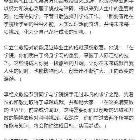
毕业典礼由主礼嘉宾方伟晶教授首先致辞，他赞扬毕业同学
以努力和决心克服了挑战与障碍，得以来到人生中的重要时
刻；他寄语同学，不管日后选择升学或工作，「​都要善用在
学院所学到的种种才能，为实现理想而奋进；并将未来每一
项挑战，化为让自己茁壮成长的契机。」​
何立仁教授对於能见证毕业生的成就深感欣喜。他说：「​在
学院，你们明白了终身学习的重要，掌握了人际连结的技
巧。这些将成为你另一段旅程的开端，让你在未来成就自我
人生的同时，也能影响他人，创造出不断扩大、正向改变的
涟漪。」​
李经文教授恭贺同学与学院携手走过非凡的求学之路，凭着
恒心和毅力取得了卓越成就，并勉励大家：「​在这充满变数
的世界里，前路或许崎岖，这将需要你们以创新的思维和开
放的胸襟去应对种种挑战。我深信，你们在过去两年所学​的
技能与知识​，​将会助你达成目标，实现梦想​。」​