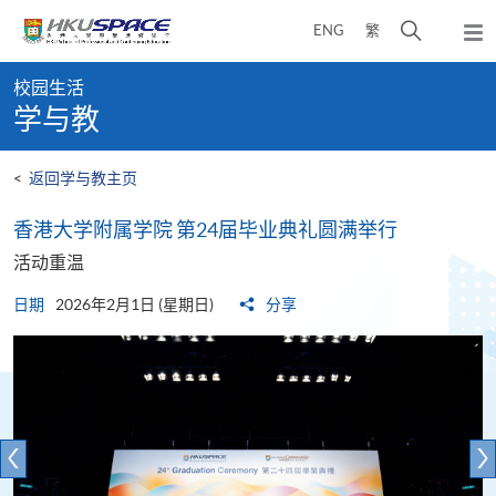
Skip
打
ENG
繁
to
弹
main
开
出
Main
content
搜
主
校园生活
content
菜
寻
学与教
start
单
介
面
<
返回学与教主页
香港大学附属学院 第24届毕业典礼圆满举行
活动重温
日期
2026年2月1日 (星期日)
分享