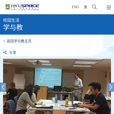
Skip
打
ENG
繁
to
弹
main
开
出
Main
content
搜
主
校园生活
content
菜
寻
学与教
start
单
介
面
<
返回学与教主页
分享