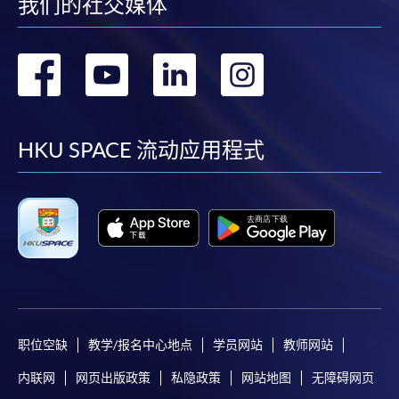
我们的社交媒体
转
转
转
转
到
到
到
到
facebook
youtube
linkedin
instag
HKU SPACE 流动应用程式
职位空缺
教学/报名中心地点
学员网站
教师网站
内联网
网页出版政策
私隐政策
网站地图
无障碍网页