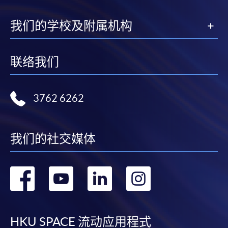
我们的学校及附属机构
联络我们
3762 6262
我们的社交媒体
转
转
转
转
到
到
到
到
facebook
youtube
linkedin
instag
HKU SPACE 流动应用程式