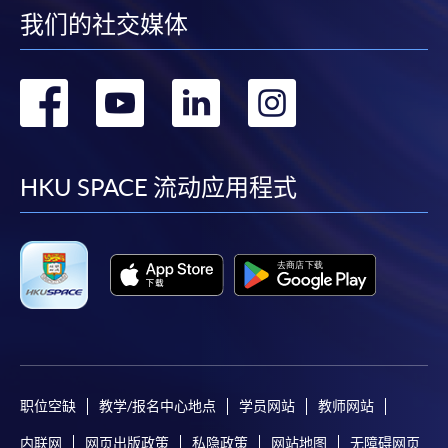
我们的社交媒体
转
转
转
转
到
到
到
到
facebook
youtube
linkedin
instag
HKU SPACE 流动应用程式
职位空缺
教学/报名中心地点
学员网站
教师网站
内联网
网页出版政策
私隐政策
网站地图
无障碍网页