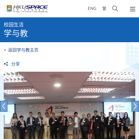
Skip
打
ENG
繁
to
弹
main
开
出
Main
content
搜
主
校园生活
content
菜
寻
学与教
start
单
介
面
<
返回学与教主页
分享