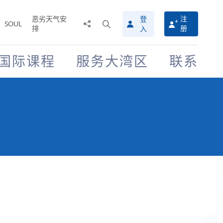
恶劣天气安
登
注
分
打
SOUL
排
册
入
享
开
至
搜
寻
国际课程
服务大湾区
联系
介
面