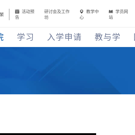
活动预
研讨会及工作
教学中
学员网
繁
告
坊
心
站
院
学习
入学申请
教与学