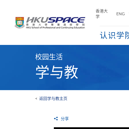
Skip
to
香港大
ENG
main
学
content
认识学
Main
content
校园生活
start
学与教
<
返回学与教主页
分享