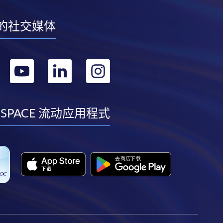
的社交媒体
转
转
转
转
到
到
到
到
facebook
youtube
linkedin
instagram
 SPACE 流动应用程式