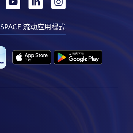
转
转
转
转
到
到
到
到
facebook
youtube
linkedin
instagram
 SPACE 流动应用程式