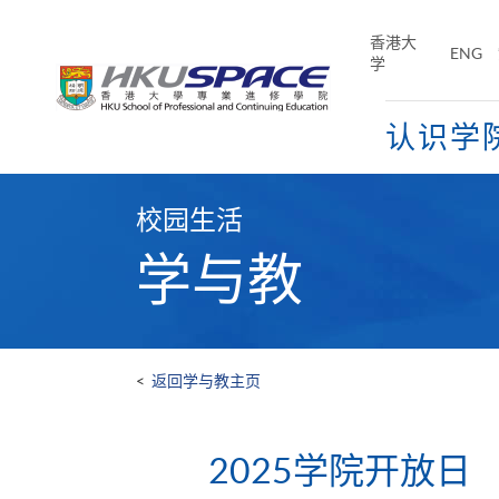
Skip
to
香港大
ENG
main
学
content
认识学
Main
content
校园生活
start
学与教
<
返回学与教主页
2025学院开放日