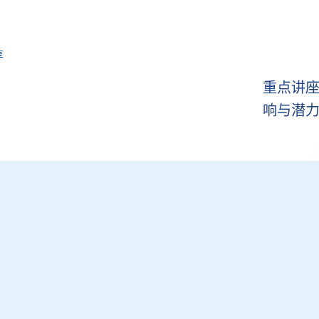
享
重点讲座
响与潜力 (