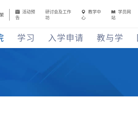
活动预
研讨会及工作
教学中
学员网
繁
告
坊
心
站
院
学习
入学申请
教与学