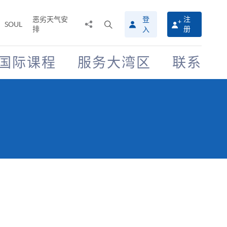
恶劣天气安
登
注
分
打
SOUL
排
册
入
享
开
至
搜
寻
国际课程
服务大湾区
联系
介
面