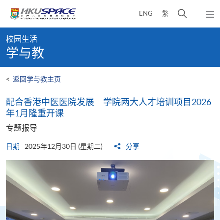
Skip
打
ENG
繁
to
弹
main
开
出
Main
content
搜
主
校园生活
content
菜
寻
学与教
start
单
介
面
<
返回学与教主页
配合香港中医医院发展 学院两大人才培训项目2026
年1月隆重开课
专题报导
日期
2025年12月30日 (星期二)
分享