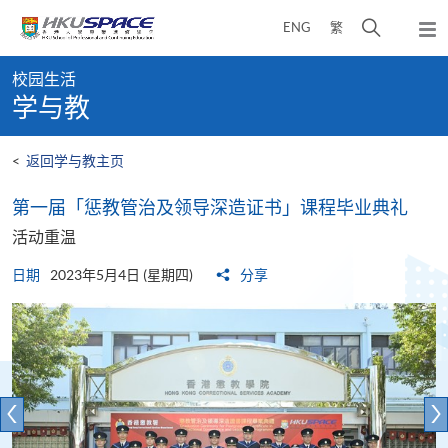
Skip
打
ENG
繁
to
弹
main
开
出
Main
content
搜
主
校园生活
content
菜
寻
学与教
start
单
介
面
<
返回学与教主页
第一届「惩教管治及领导深造证书」课程毕业典礼
活动重温
日期
2023年5月4日 (星期四)
分享