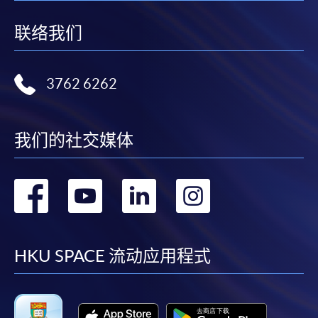
联络我们
3762 6262
我们的社交媒体
转
转
转
转
到
到
到
到
facebook
youtube
linkedin
instag
HKU SPACE 流动应用程式