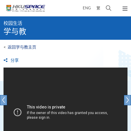
Skip
打
ENG
繁
to
弹
main
开
出
Main
content
搜
主
校园生活
content
菜
寻
学与教
start
单
介
面
<
返回学与教主页
分享