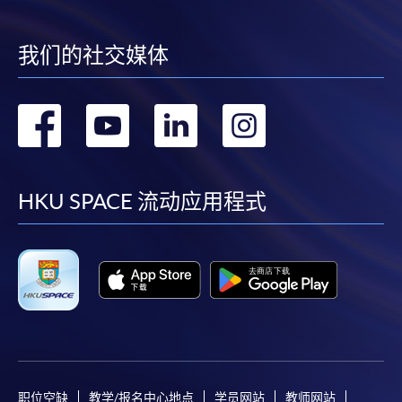
我们的社交媒体
转
转
转
转
到
到
到
到
facebook
youtube
linkedin
instag
HKU SPACE 流动应用程式
职位空缺
教学/报名中心地点
学员网站
教师网站