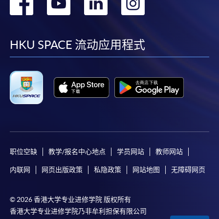
转
转
转
转
到
到
到
到
facebook
youtube
linkedin
instag
HKU SPACE 流动应用程式
职位空缺
教学/报名中心地点
学员网站
教师网站
内联网
网页出版政策
私隐政策
网站地图
无障碍网页
© 2026 香港大学专业进修学院 版权所有
香港大学专业进修学院乃非牟利担保有限公司