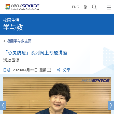
Skip
打
ENG
繁
to
弹
main
开
出
Main
content
搜
主
校园生活
content
菜
寻
学与教
start
单
介
面
<
返回学与教主页
「心灵防疫」系列网上专题讲座
活动重温
日期
2020年4月22日 (星期三)
分享