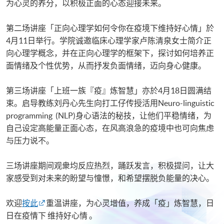
为心灵的养分，以积极正面的心态迎接未来。
第二场讲座「正向心理学如何令你在疫境下维持好心情」於
4月11日举行。学院诚邀临床心理学家卢陈清泉女士简介正
向心理学概念，并在正向心理学的框架下，探讨如何培养正
面情绪及个性优势，从而抒发负面情绪，迈向身心健康。
第三场讲座「上班一族『疫』炼智慧」亦於4月18日圆满结
束。启导教练刘丹心先生向打工仔传授活用Neuro-linguistic
programming (NLP)身心语法的秘技，让他们平稳情绪，为
自己设定高能量正面心态，在风高浪急的疫境中也可向焦虑
与压力说不。
三场讲座期间观衆均反应热烈，踊跃发言，积极提问，让大
家感受到对未来的盼望与憧憬，和希望摆脱负能量的决心。
欢迎
按此
重温讲座，为心灵增值，养成「疫」炼智慧，日
日在疫情下 维持好心情 。