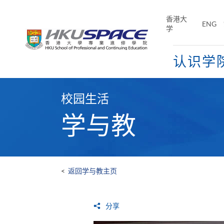
Skip
to
香港大
ENG
main
学
content
认识学
Main
content
校园生活
start
学与教
<
返回学与教主页
分享