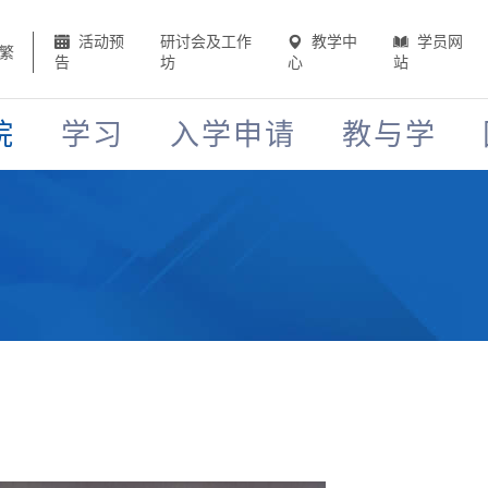
活动预
研讨会及工作
教学中
学员网
繁
告
坊
心
站
院
学习
入学申请
教与学