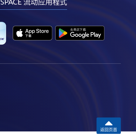
facebook
youtube
linkedin
instagram
 SPACE 流动应用程式
返回页首