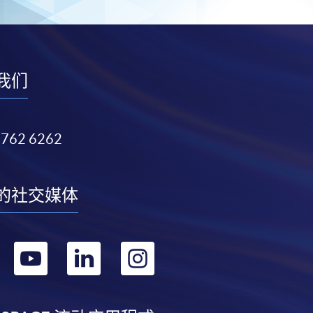
我们
3762 6262
的社交媒体
转
转
转
转
到
到
到
到