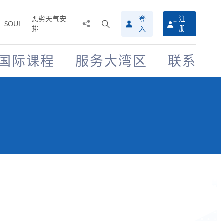
恶劣天气安
登
注
分
打
SOUL
排
册
入
享
开
至
搜
寻
国际课程
服务大湾区
联系
介
面