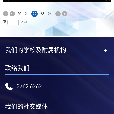
享
上
下
本
20
21
22
23
24
一
一
第
页
最
页
之 31
页
页
一
后
页
一
页
我们的学校及附属机构
联络我们
3762 6262
我们的社交媒体