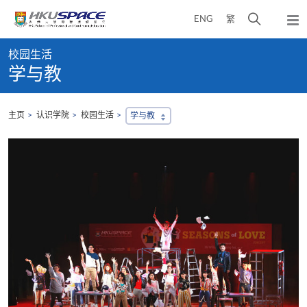
Skip
打
ENG
繁
to
弹
main
开
出
Main
content
搜
主
校园生活
content
菜
寻
学与教
start
单
介
面
主页
认识学院
校园生活
学与教