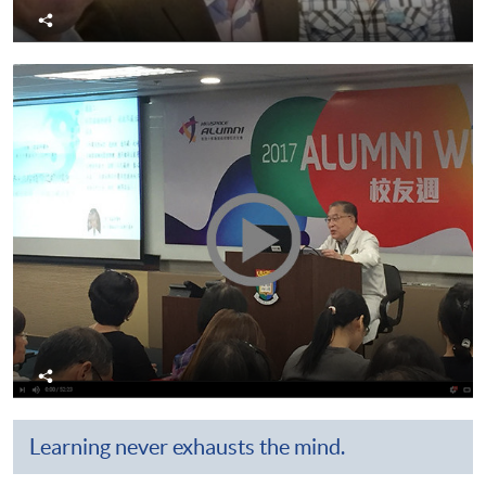
分
享
分
享
Learning never exhausts the mind.