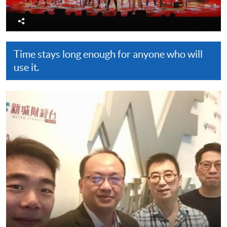
分
享
Time stays long enough for anyone who will
use it.