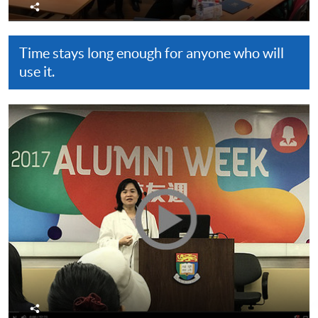
分
享
Time stays long enough for anyone who will
use it.
分