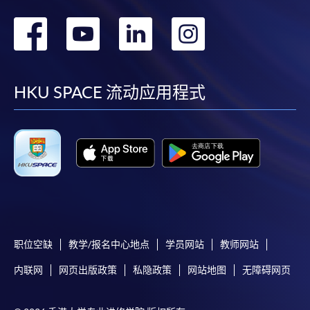
转
转
转
转
到
到
到
到
facebook
youtube
linkedin
instag
HKU SPACE 流动应用程式
职位空缺
教学/报名中心地点
学员网站
教师网站
内联网
网页出版政策
私隐政策
网站地图
无障碍网页