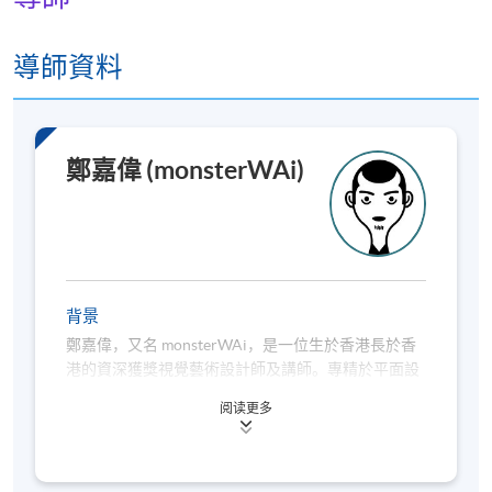
導師資料
鄭嘉偉 (monsterWAi)
背景
鄭嘉偉，又名 monsterWAi，是一位生於香港長於香
港的資深獲獎視覺藝術設計師及講師。專精於平面設
計與插畫領域。monsterWAi 在教學中融合豐富的行
阅读更多
業經驗與獨特創意，引導學生深入探索視覺藝術的多
元可能。