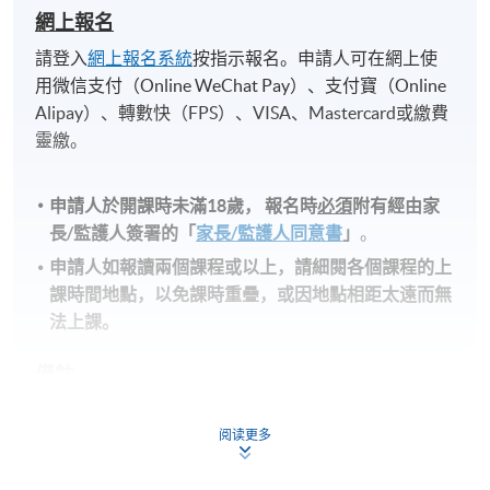
網上報名
請登入
網上報名系統
按指示報名。申請人可在網上使
用微信支付（Online WeChat Pay）、支付寶（Online
Alipay）、轉數快（FPS）、VISA、Mastercard或繳費
靈繳。
申請人於開課時未滿18歲​，
報名時
必須
附有經由家
長
/
監護人簽署的「
家長/監護人同意書
」
。
申請人如報讀兩個課程或以上，請細閱各個課程的上
課時間地點，以免課時重疊，或因地點相距太遠而無
法上課。
備註
學費及學額不得轉讓他人。一經取錄，學生不得用
阅读更多
已付的學費和已取得的學額轉讀其他課程，惟學院
對特殊情況，可酌情處理。轉讀申請一經批准，學