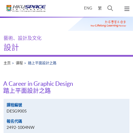
Skip
打
ENG
繁
to
弹
main
开
出
Main
content
搜
主
content
菜
寻
start
单
介
藝術、設計及文化
面
設計
主页
课程
踏上平面設計之路
A Career in Graphic Design
踏上平面設計之路
課程編號
DESG9005
報名代碼
2492-1004NW