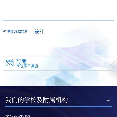
生須要付港幣120元手續費。
學院在收妥費用後，會向申請人發出付款收據，惟
郵寄付款收據如若遺失，學院概不負責。
付款收據只發一次。申請額外付款證明的收費為每
設計
更多課程關於
張港幣30元。請以劃線支票支付，抬頭註明「香
港大學專業進修學院」，並連同貼上郵票的回郵信
封及申請表交回本學院。補發的學費收據通常於課
程完結後寄出。
訂閱
有關香港大學專業進修學院Summer School 的取錄方
學院電子通訊
法、學生須知、報名中心及其他相關資訊，請登入
Summer School 網頁
。
我们的学校及附属机构