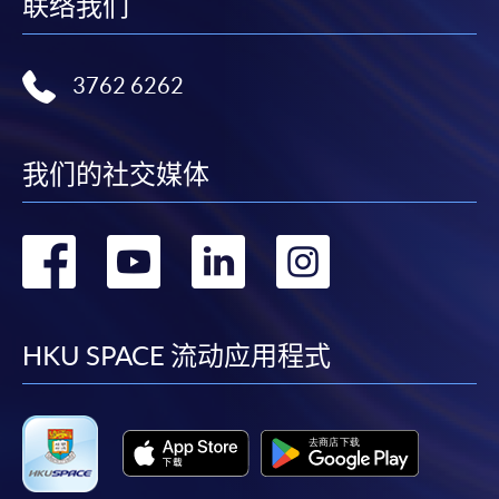
联络我们
3762 6262
我们的社交媒体
转
转
转
转
到
到
到
到
facebook
youtube
linkedin
instag
HKU SPACE 流动应用程式