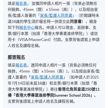
填妥
報名表
， 並攜同申請人相片一張（背景必須無任
何裝飾，45mm（闊） x 55mm（高）），以及經由家
長/監護人簽署的「
家長/監護人同意書
」（於開課時未
滿18歲的學生須於報名時一併提交此
同意書
），親身
到下列
報名中心
報名。申請人可以現金、易辦事、支
票/銀行本票（抬頭「香港大學專業進修學院」）或信
用卡（VISA/MasterCard）付款。支票背後請寫上申請
人姓名及課程名稱。
郵寄報名
填妥
報名表
，連同申請人相片一張（背景必須無任何
裝飾，45mm（闊）x 55mm（高）)，以及經由家長/監
護人簽署的「
家長/監護人同意書
」（如申請人於2025
年7月14日前未屆18歲）和支票/銀行本票（抬頭「香
港大學專業進修學院」）寄往
香港北角英皇道
250
號
11
樓「香港大學專業進修學院
Summer School 2026
」
。
支票背後請寫上申請人姓名及課程名稱。