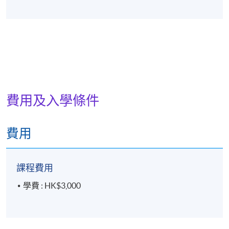
除了紮實的視覺藝術造詣，monsterWAi 亦熱衷於文
字創作及書法藝術，這種跨領域的熱情使其教學風格
更顯立體與生動。透過結合不同媒介形式的視角，
monsterWAi 致力於啟發學生以創新思維表達自我，
並在設計實踐中建立獨特風格。
費用及入學條件
費用
課程費用
學費 : HK$3,000