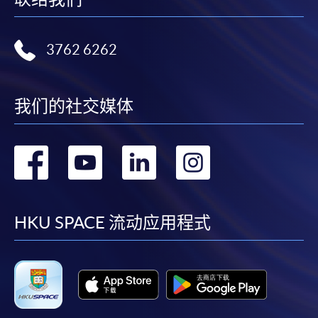
人姓名。 閣下可：
3762 6262
親臨學院各報名中心遞交劃線支票、報名表格及有關
證明文件；
或可將上述文件一併寄交各報名中心，信封上請註明
我们的社交媒体
「報讀課程」，惟學院對郵遞失誤而遺失的支票及個
人資料概不負責。
转
转
转
转
3. VISA / Mastercard
到
到
到
到
申請人可親臨學院任何一所報名中心，以 VISA 或
Mastercard（包括「香港大學專業進修學院
facebook
youtube
linkedin
instag
HKU SPACE 流动应用程式
Mastercard卡」）繳付學費。香港大學專業進修學院
Mastercard卡持有人，如報讀課程滿港幣2,000元，可
享有十個月免息分期付款優惠，惟課程申請人必須為
信用卡持有人。詳情請向學院報名中心職員查詢。