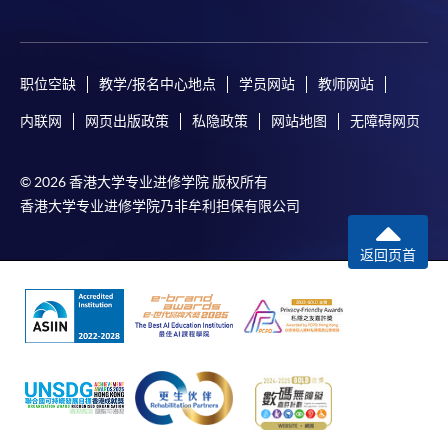
4. 網上繳費服務
大部份公開招生的課程（以先到先得形式報名）及個
別學歷頒授課程提供網上報名/註冊服務，申請人可在
职位空缺
教学/报名中心地点
学员网站
教师网站
網上使用「繳費靈」（不適用於手機）、VISA或
内联网
网页出版政策
私隐政策
网站地图
无障碍网页
Mastercard繳付有關課程的報名費或學費。除上述支
付方式之外，如就讀學歷頒授課程設有網上服務，學
員亦可以微信支付（Online WeChat Pay）、支付寶
© 2026 香港大学专业进修学院 版权所有
（Online Alipay）或轉數快（FPS）繳付學費，詳情請
香港大学专业进修学院乃非牟利担保有限公司
參閱
報名辦法 -
網上報名服務
。
返回页首
注意事項:
如報讀課程將在五個工作天內開課，為免郵遞延誤報
名程序，建議申請人親身到學院報名中心報名，並避
免使用支票付款。
除由學院裁定的特殊情況（例如課程因報名人數不足
而取消）之外，一切已繳費用概不退還。如獲學院批