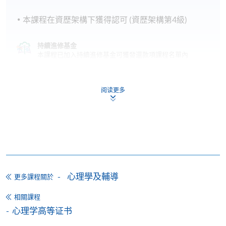
1
人生教練導論
69
本課程在資歴架構下獲得認可 (資歴架構第4級)
2
實踐與技巧
32
持續進修基金
本課程已加入持續進修基金可獲發還款項課程名單內
人生教練高等證書
學員須在畢業前達成以下要求：
本課程在資歴架構下獲得認可 (資歴架構第4級)
阅读更多
課程出席率要求達到70%，但以整個學年內平均出席
率計算，而非每個單元的出席率計算。
通過單元1和單元2的所有評估項目。
申請
心理學及輔導
更多課程關於
報名代碼
2390-CS032A
網上報名
相關課程
立即報名
心理学高等证书
現時接受報名
申請表
下載申請表