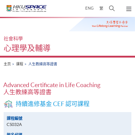
Skip
打
ENG
繁
to
弹
main
开
出
Main
content
搜
主
content
菜
寻
start
单
介
社會科學
面
心理學及輔導
主页
课程
人生教練高等證書
Advanced Certificate in Life Coaching
人生教練高等證書
持續進修基金 CEF 認可課程
課程編號
CS032A
報名代碼