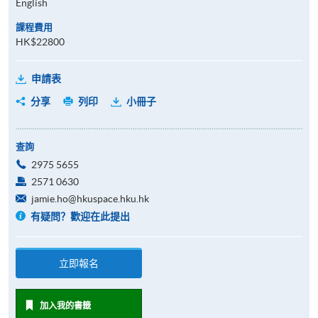
English
課程費用
HK$22800
申請表
分享
列印
小冊子
查詢
2975 5655
2571 0630
jamie.ho@hkuspace.hku.hk
有疑問？歡迎在此提出
立即報名
加入我的書籤