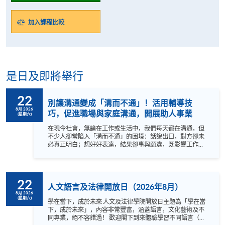
加入課程比較
是日及即將舉行
22
別讓溝通變成「溝而不通」！活用輔導技
8月 2026
巧，促進職場與家庭溝通，開展助人事業
(星期六)
在現今社會，無論在工作或生活中，我們每天都在溝通，但
不少人卻常陷入「溝而不通」的困境：話說出口，對方卻未
必真正明白；想好好表達，結果卻事與願違，既影響工作效
率，也消耗珍貴的人際關係。 其實，有效溝通並非天生，而
是一種可以透過學習與練習培養的能力。本講座由資深心理
治療師王紫薇女士主講——她曾在投資銀行業擔任專業會計
師，後來以助人為本開展心理治療的第二事業——將分享她
22
如何把專業輔導技巧融入日常溝通，並從自身的轉職經驗出
人文語言及法律開放日（2026年8月）
發，帶出輔導技巧在個人成長與第二職涯發展中的可能性。
8月 2026
(星期六)
透過實例分析與互動演練，參加者將認識溝通障礙的主要成
學在當下，成於未來 人文及法律學院開放日主題為「學在當
因，學習主動聆聽及化解對話僵局的技巧，並掌握在日常對
下，成於未來」，內容非常豐富，涵蓋語言，文化藝術及不
話中建立同理心，讓溝通更有溫度與深度，同時了解輔導如
同專業，絕不容錯過！ 歡迎閣下到來體驗學習不同語言（包
何成為一條可行的第二事業路徑。 無論你希望改善職場人際