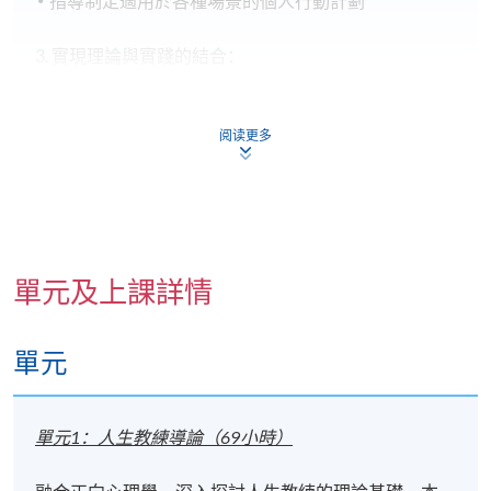
指導制定適用於各種場景的個人行動計劃
3. 實現理論與實踐的結合：
培養實用的人生教練技能
阅读更多
指導將所學應用於自我發展
提升專業工作效能
特別說明：
單元及上課詳情
自我探索是本課程的核心元素。我們鼓勵學員：
深入探討個人身份認同
單元
反思如何將自我認知融入專業實踐
單元1：人生教練導論（69小時）
基於課程性質，學員需要：