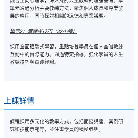
融合正向心理學，深入探討人生教練的理論基礎。本
在學習過程中進行適度的自我披露
單元通過分析主要教練方法，聚焦個人成長和專業發
積極參與自我覺察活動
展的應用，同時探討相關的道德和專業議題。
通過這種全面且深入的學習體驗，學員將不僅掌握人
單元2：實踐與技巧（32小時）
生教練的專業技能，還能實現顯著的個人成長。
採用全面體驗式學習，重點培養學員在個人基礎教練
課程簡介會 2025/09/09:
互動中的實際能力。通過特定指導，強化學員的人生
教練技巧與實踐經驗。
上課詳情
課程採用多元化的教學方式，包括面授講座、案例研
究和技能示範等，並注重學員的積極參與。