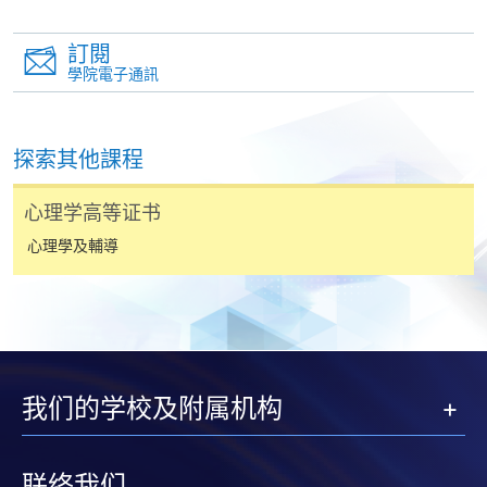
日期 / 時間
報名辦法
訂閱
學院電子通訊
逢周一，from 22 June 2026 to 7 December 2026
(7:00p.m. - 10:00p.m.) for Module 1, except 27 July
and 19 October 2026
探索其他課程
付款方法
Saturdays & Sundays, 12 December, 13 December, 19
1. 現金、「易辦事」（EPS）、微信支付(WeChat Pay)
December & 20 December 2026 (9:00a.m. - 6:00p.m.)
心理学高等证书
或支付寶(Alipay)
for Module 2
心理學及輔導
申請人可親臨學院任何一所報名中心，以現金、「易
修業期
辦事」、微信支付（WeChat Pay）或支付寶
69小時（單元1）和32小時（單元2）
（Alipay） 繳付學費。
地點
2. 支票或銀行本票
我们的学校及附属机构
港島東分校
如以劃線支票或銀行本票繳付，抬頭請註明「香港大
港大保良何鴻燊社區書院
學專業進修學院」。支票背面請寫上課程名稱及申請
联络我们
金鐘教學中心