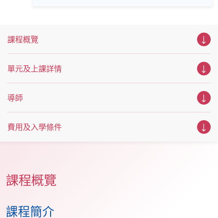
括英、法、德、西班牙、阿拉伯、日、韓和泰語）的樂趣，
關係，提升家庭與親密關係中的溝通品質，還是探索以輔導
參與相關講座。不同行業的專業人士亦會出席分享他們的專
為基礎的第二職涯方向，這場講座都將提供實用工具與深刻
業知識和經驗，對有志成為律師、建築師、物業管理從業員
啟發，幫助你在每一次對話中更接近真正的理解與連結。 語
的你，絕對是機會難逢。若你想瞭解心理學及相關的日常應
言: 粵語
用，我們的講座更是首選之列。 開放日一共設有35個工作
課程概覽
坊、體驗課堂和豐富資訊講座。萬勿錯過是次活動，記得把
握機會，立刻報名參加，規劃學習之路，成就你的未來藍
圖！
單元及上課詳情
導師
費用及入學條件
課程概覽
課程簡介