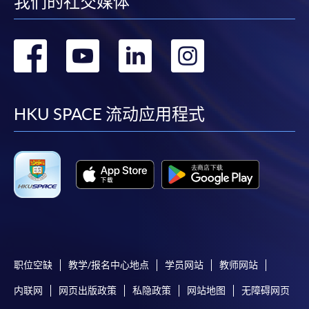
我们的社交媒体
「报读课程」，惟学院对邮递失误而遗失的支票及个
人资料概不负责。
转
转
转
转
3. VISA / Mastercard
到
到
到
到
申请人可亲临学院任何一所报名中心，以 VISA 或
Mastercard（包括「香港大学专业进修学院
facebook
youtube
linkedin
instag
Mastercard卡」）缴付学费。香港大学专业进修学院
HKU SPACE 流动应用程式
Mastercard卡持有人，如报读课程满港币2,000元，可
享有十个月免息分期付款优惠，惟课程申请人必须为
信用卡持有人。详情请向学院报名中心职员查询。
4. 网上缴费服务
大部份公开招生的课程（以先到先得形式报名）及个
别学历颁授课程提供网上报名/注册服务，申请人可在
网上使用「缴费灵」（不适用於手机）、VISA或
职位空缺
教学/报名中心地点
学员网站
教师网站
Mastercard缴付有关课程的报名费或学费。除上述支
付方式之外，如就读学历颁授课程设有网上服务，学
内联网
网页出版政策
私隐政策
网站地图
无障碍网页
员亦可以微信支付（Online WeChat Pay）、支付宝