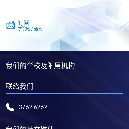
报名办法
付款方法
1. 现金、「易办事」（EPS）、微信支付
订阅
(WeChat Pay) 或支付宝(Alipay)
学院电子通讯
申请人可亲临学院任何一所报名中心，以现金、「易
办事」、微信支付（WeChat Pay）或支付宝
（Alipay） 缴付学费。
我们的学校及附属机构
2. 支票或银行本票
如以划线支票或银行本票缴付，抬头请注明「香港大
学专业进修学院」。支票背面请写上课程名称及申请
联络我们
人姓名。 阁下可：
3762 6262
亲临学院各报名中心递交划线支票、报名表格及有关
证明文件；
或可将上述文件一并寄交各报名中心，信封上请注明