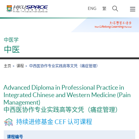
Skip
打
ENG
繁
to
弹
main
开
出
Main
content
搜
主
content
菜
寻
start
单
介
中医学
面
中医
主页
课程
中西医协作专业实践高等文凭（痛症管理）
Advanced Diploma in Professional Practice in
Integrated Chinese and Western Medicine (Pain
Management)
中西医协作专业实践高等文凭（痛症管理）
持续进修基金 CEF 认可课程
课程编号