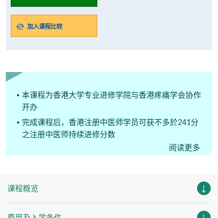
加入课程比较
本课程为香港大学专业进修学院与香港疼痛学会协作
开办
完成课程后，香港注册中医师学员可获不多於241分
之注册中医师持续进修分数
阅读更多
本课程已成功登记成为「中医药发展基金」合资格培
训课程。合资格报读人士获该基金批准并成功修毕课
程，最多可获学费资助比例为90%。
课程概览
费用及入学条件