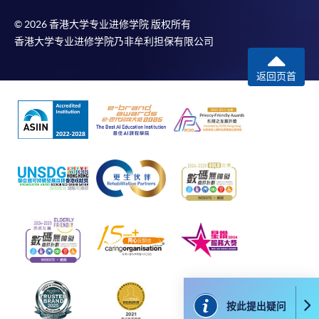
（Online Alipay）或转数快（FPS）缴付学费，详情请
© 2026 香港大学专业进修学院 版权所有
参阅
报名办法 -
网上报名服务
。
香港大学专业进修学院乃非牟利担保有限公司
注意事项:
返回页首
如报读课程将在五个工作天内开课，为免邮递延误报
名程序，建议申请人亲身到学院报名中心报名，并避
免使用支票付款。
除由学院裁定的特殊情况（例如课程因报名人数不足
而取消）之外，一切已缴费用概不退还。如获学院批
准退还款项，以现金、易办事、微信支付、支付宝、
支票或缴费灵（只限网上付款）方式缴交之款项，将
以支票退款；以信用卡缴交之款项，退款将直接退还
到支付款项时使用的信用卡户口。
除本学院网页所列明的学费外，个别课程或有其他额
按此提出疑问
外收费，详情请联络有关学科职员。