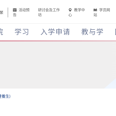
活动预
研讨会及工作
教学中
学员网
繁
告
坊
心
站
院
学习
入学申请
教与学
健養生)