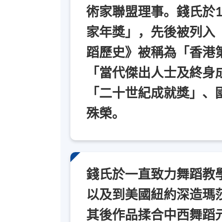
術家聯盟理事。錢氏於1
家年獎」，先後被列入
蹈歷史》被稱為「香港
「當代傑出人士及終身
「二十世紀成就獎」、
殊榮。
錢氏於一直致力舞蹈教
以及到美國紐約深造瑪
其後作品揉合中西舞蹈