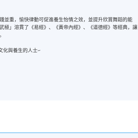
踐並重，愉快律動可促進養生怡情之效，並提升欣賞舞蹈的能
武極」溶貫了《易經》、《黃帝內經》、《道德經》等經典，讓
。
文化與養生的人士~