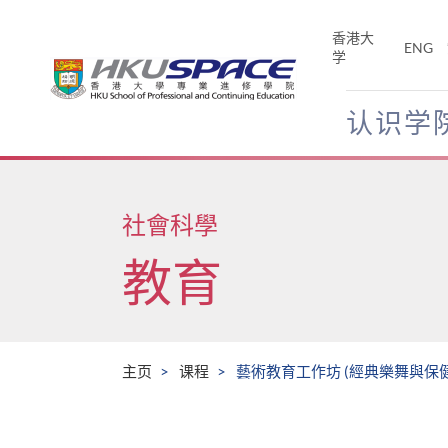
Skip
to
香港大
ENG
main
学
content
认识学
Main
content
start
社會科學
教育
主页
课程
藝術教育工作坊 (經典樂舞與保