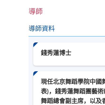
導師
導師資料
錢秀蓮博士
現任北京舞蹈學院中國
表)，錢秀蓮舞蹈團藝
舞蹈總會副主席，以及