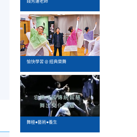
錢秀蓮老師
愉快學習 @ 經典樂舞
舞極●藝術●養生