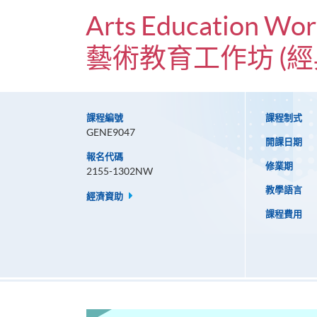
Arts Education Wor
藝術教育工作坊 (
課程編號
課程制式
GENE9047
開課日期
報名代碼
修業期
2155-1302NW
教學語言
經濟資助
課程費用