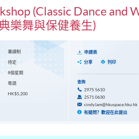
kshop (Classic Dance and W
經典樂舞與保健養生)
兼讀制
申請表
待定
分享
列印
8個星期
查詢
粵語
2975 5610
HK$5,200
2571 0630
cindy.lam@hkuspace.hku.hk
有疑問？歡迎在此提出