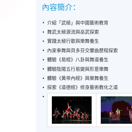
內容簡介：
介紹「武極」與中國藝術教育
舞武太極源流與巫武探索
實踐太極行歌與樂舞養生
內家拳舞與貝多芬交響曲歷程探索
體驗《易經》八卦與舞道養生
體驗陰陽五行易變與形意樂舞
體驗《黃帝內經》與樂舞養生
探索《道德經》修身藝術教化之道