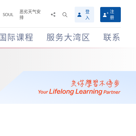
恶劣天气安
登
注
分
打
SOUL
排
册
入
享
开
至
搜
寻
国际课程
服务大湾区
联系
介
面