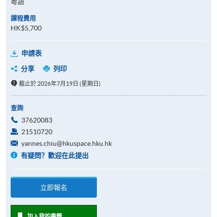
粵語
課程費用
HK$5,700
申請表
分享
列印
截止於 2026年7月19日 (星期日)
查詢
37620083
21510720
yannes.chiu@hkuspace.hku.hk
有疑問？歡迎在此提出
立即報名
加入我的書籤