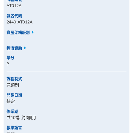
AT012A
報名代碼
2440-AT012A
資歷架構級別
經濟資助
學分
9
課程制式
兼讀制
開課日期
待定
修業期
共10講, 約3個月
教學語言