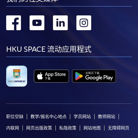
转
转
转
转
到
到
到
到
facebook
youtube
linkedin
instag
HKU SPACE 流动应用程式
职位空缺
教学/报名中心地点
学员网站
教师网站
内联网
网页出版政策
私隐政策
网站地图
无障碍网页