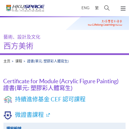
Skip
打
ENG
繁
to
弹
main
开
出
Main
content
搜
主
content
菜
寻
start
单
介
藝術、設計及文化
面
西方美術
主页
课程
證書(單元: 塑膠彩人體寫生)
Certificate for Module (Acrylic Figure Painting)
證書(單元: 塑膠彩人體寫生)
持續進修基金 CEF 認可課程
微證書課程
課程編號