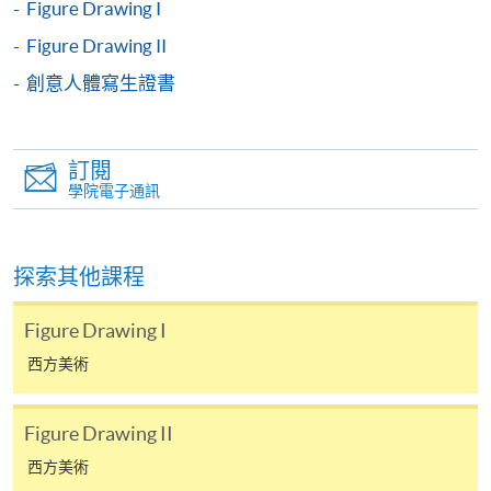
Figure Drawing I
已填妥的報名表格(SF26)；
Figure Drawing II
身份證副本；
創意人體寫生證書
學歷副本(包括證書及成績單)、相關專業資格副
本；及
申請人或會獲邀出席面試。
訂閱
學院電子通訊
探索其他課程
Figure Drawing I
西方美術
Figure Drawing II
西方美術