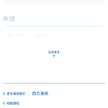
申請
網上報名
立即報名
申請表
下載申請表
阅读更多
報名辦法
申請人可親臨本院各報名中心報名遞交下列文件；亦
可郵寄文件至︰
香港北角英皇道494號
港島東分校19樓
西方美術
更多課程關於
香港大學專業進修學院
相關課程