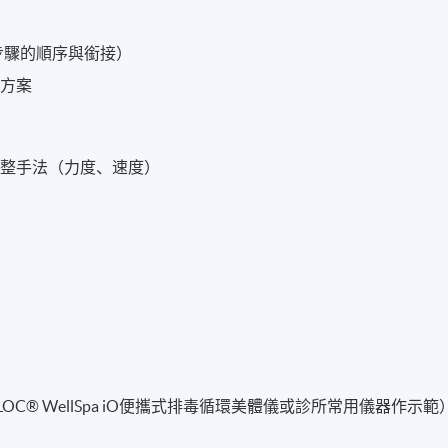
步驟的順序與銜接）
摩方案
調整手法（力度、速度）
案
OC® WellSpa iO便攜式排毒循環美體儀或診所常用儀器作示範