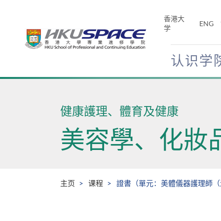
Skip
to
香港大
ENG
main
学
content
认识学
Main
content
start
健康護理、體育及健康
美容學、化妝
主页
课程
證書（單元：美體儀器護理師（