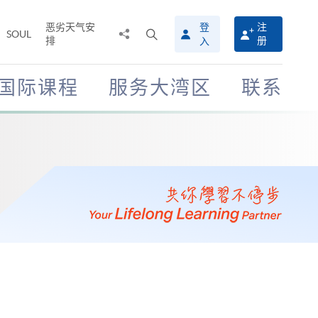
恶劣天气安
登
注
分
打
SOUL
排
册
入
享
开
至
搜
寻
国际课程
服务大湾区
联系
介
面