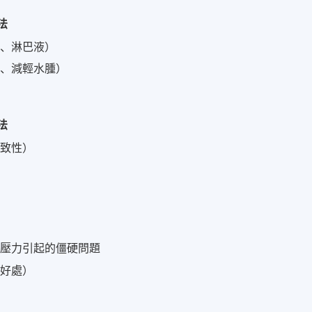
法
管、淋巴液）
動、減輕水腫）
法
一致性）
對壓力引起的僵硬問題
的好處）