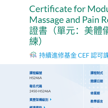
Certificate for Mod
Massage and Pain Re
證書（單元：美體
練）
持續進修基金 CEF 認可
課程編號
課程制式
HS246A
開課日期
報名代碼
2450-HS246A
修業期
資歷架構級別
教學語言
經濟資助