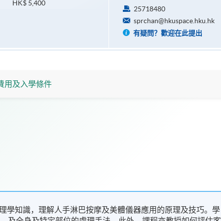
HK$ 5,400
25718480
sprchan@hkuspace.hku.hk
有疑問？歡迎在此提出
費用及入學條件
理學知識，理解人手淋巴按摩及美體儀器應用的原理及技巧。學
摩，及全身及特定部位的處理手法。此外，課程亦教授如何評估