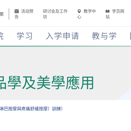
活动预
研讨会及工作
教学中
学员网
繁
告
坊
心
站
院
学习
入学申请
教与学
品學及美學應用
淋巴按摩與疼痛舒緩按摩）訓練）