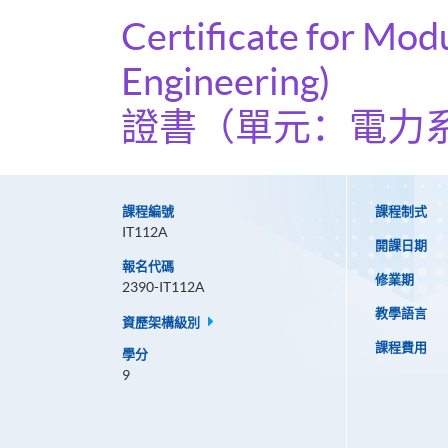
Certificate for Mod
Engineering)
證書（單元：電力
課程編號
課程制式
IT112A
開課日期
報名代碼
修業期
2390-IT112A
教學語言
資歷架構級別
課程費用
學分
9