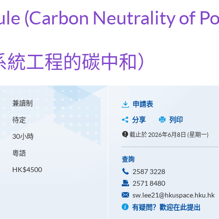
ule (Carbon Neutrality of 
系統工程的碳中和）
兼讀制
申請表
待定
分享
列印
截止於 2026年6月8日 (星期一)
30小時
粵語
查詢
HK$4500
2587 3228
2571 8480
sw.lee21@hkuspace.hku.hk
有疑問？歡迎在此提出