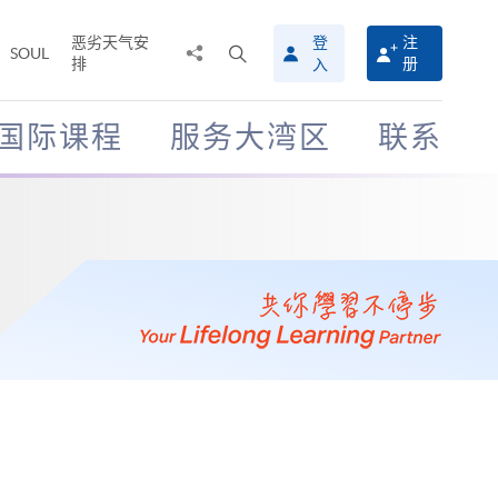
恶劣天气安
登
注
分
打
SOUL
排
册
入
享
开
至
搜
寻
国际课程
服务大湾区
联系
介
面