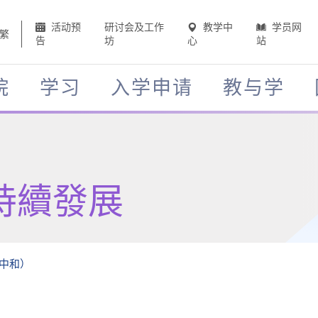
活动预
研讨会及工作
教学中
学员网
繁
告
坊
心
站
院
学习
入学申请
教与学
持續發展
中和）