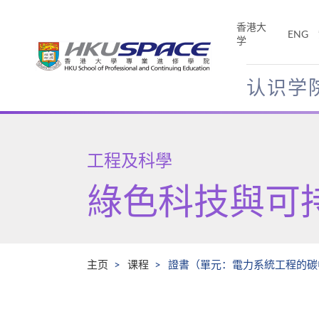
Skip
to
香港大
ENG
main
学
content
认识学
Main
content
start
工程及科學
綠色科技與可
主页
课程
證書（單元：電力系統工程的碳