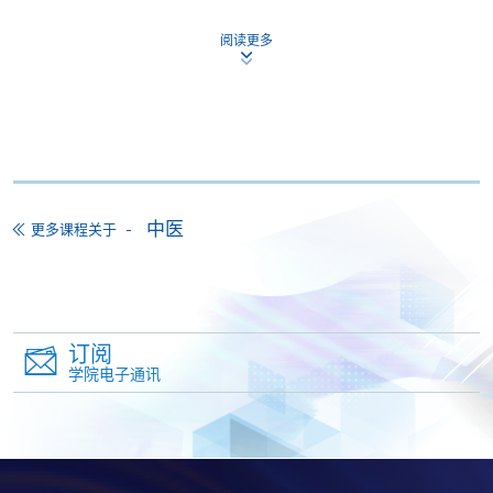
本课程在资歴架构下获得认可 (资歴架构第5级)
阅读更多
申请
中医
更多课程关于
网上报名
立即报名
申请表
下载申请表
订阅
报名办法
学院电子通讯
付款方法
1. 现金、「易办事」（EPS）、微信支付
(WeChat Pay) 或支付宝(Alipay)
申请人可亲临学院任何一所报名中心，以现金、「易