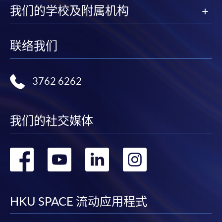
我们的学校及附属机构
办事」、微信支付（WeChat Pay）或支付宝
（Alipay） 缴付学费。
联络我们
2. 支票或银行本票
如以划线支票或银行本票缴付，抬头请注明「香港大
学专业进修学院」。支票背面请写上课程名称及申请
3762 6262
人姓名。 阁下可：
亲临学院各报名中心递交划线支票、报名表格及有关
我们的社交媒体
证明文件；
或可将上述文件一并寄交各报名中心，信封上请注明
转
转
转
转
「报读课程」，惟学院对邮递失误而遗失的支票及个
人资料概不负责。
到
到
到
到
3. VISA / Mastercard
facebook
youtube
linkedin
instag
HKU SPACE 流动应用程式
申请人可亲临学院任何一所报名中心，以 VISA 或