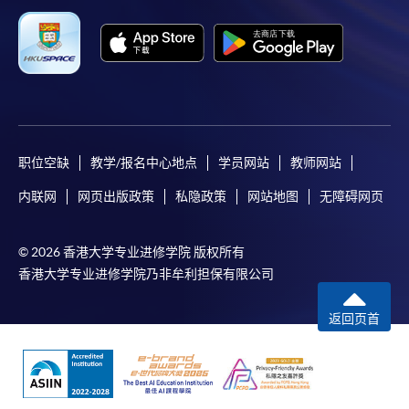
Mastercard（包括「香港大学专业进修学院
Mastercard卡」）缴付学费。香港大学专业进修学院
Mastercard卡持有人，如报读课程满港币2,000元，可
享有十个月免息分期付款优惠，惟课程申请人必须为
信用卡持有人。详情请向学院报名中心职员查询。
4. 网上缴费服务
职位空缺
教学/报名中心地点
学员网站
教师网站
大部份公开招生的课程（以先到先得形式报名）及个
别学历颁授课程提供网上报名/注册服务，申请人可在
内联网
网页出版政策
私隐政策
网站地图
无障碍网页
网上使用「缴费灵」（不适用於手机）、VISA或
Mastercard缴付有关课程的报名费或学费。除上述支
© 2026 香港大学专业进修学院 版权所有
付方式之外，如就读学历颁授课程设有网上服务，学
香港大学专业进修学院乃非牟利担保有限公司
员亦可以微信支付（Online WeChat Pay）、支付宝
（Online Alipay）或转数快（FPS）缴付学费，详情请
返回页首
参阅
报名办法 -
网上报名服务
。
注意事项: