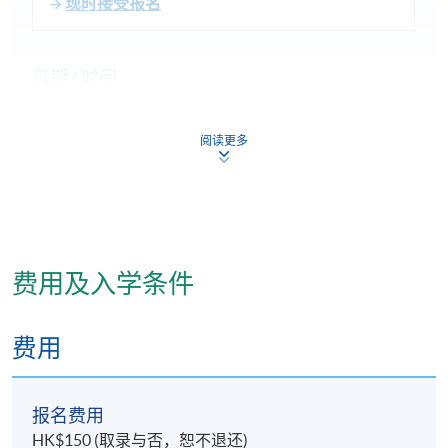
现时接受报名
日期 / 时间
逢周三至周四，7:00pm - 10:00pm
阅读更多
地点
九龙东分校
费用及入学条件
费用
报名费用
HK$150 (取录与否，恕不退还)