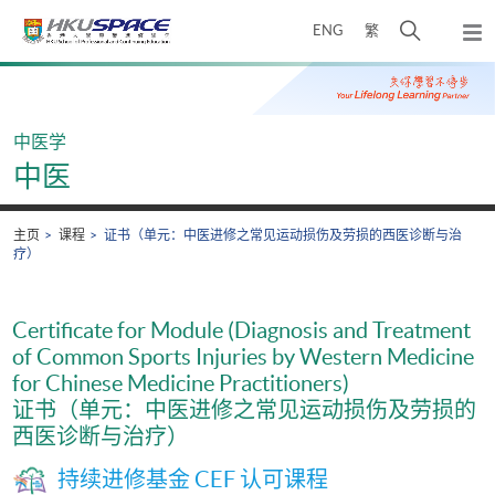
Skip
打
ENG
繁
to
弹
main
开
出
Main
content
搜
主
content
菜
寻
start
单
介
中医学
面
中医
主页
课程
证书（单元：中医进修之常见运动损伤及劳损的西医诊断与治
疗）
Certificate for Module (Diagnosis and Treatment
of Common Sports Injuries by Western Medicine
for Chinese Medicine Practitioners)
证书（单元：中医进修之常见运动损伤及劳损的
西医诊断与治疗）
持续进修基金 CEF 认可课程