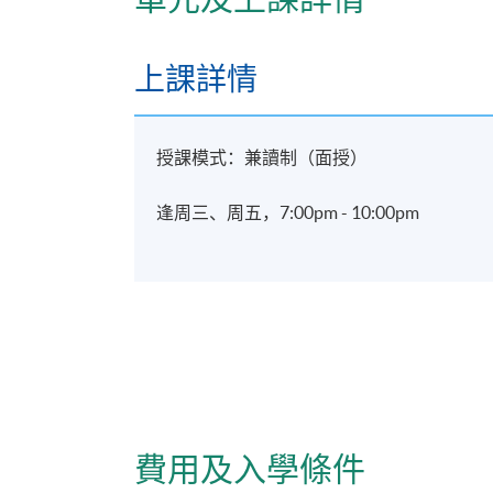
港大保良何鴻燊社區書院
上課詳情
授課模式：兼讀制（面授）
逢周三、周五，7:00pm - 10:00pm
費用及入學條件