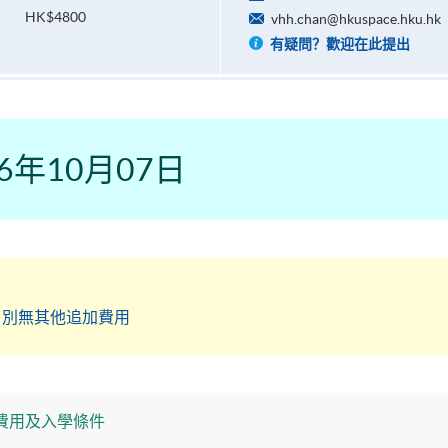
HK$4800
vhh.chan@hkuspace.hku.hk
有疑問？歡迎在此提出
6年10月07日
，別無其他追加費用
費用及入學條件