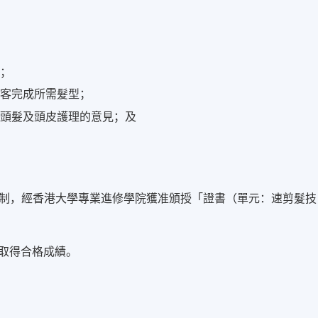
求；
顧客完成所需髮型；
供頭髮及頭皮護理的意見；及
制，經香港大學專業進修學院獲准頒授「證書（單元：速剪髮技
並取得合格成績。