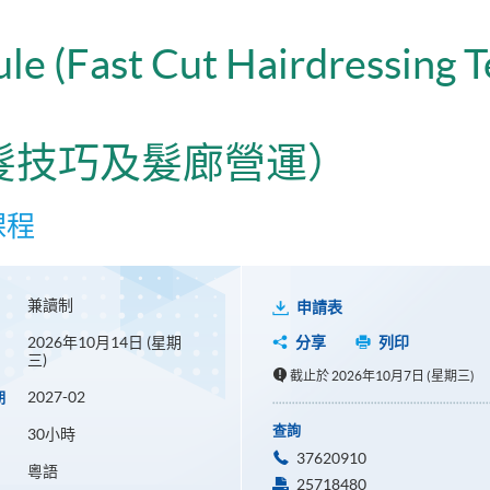
ule (Fast Cut Hairdressing 
髮技巧及髮廊營運）
課程
兼讀制
申請表
2026年10月14日 (星期
分享
列印
三)
截止於 2026年10月7日 (星期三)
2027-02
期
查詢
30小時
37620910
粵語
25718480