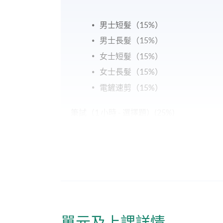
男士短髮（15%）
男士長髮（15%）
女士短髮（15%）
女士長髮（15%）
電鏟速剪（15%）
筆試（1 小時 - 選擇題）(25%)
報名代碼
2450-IT115A
修業期
30小時
地點
單元及上課詳情