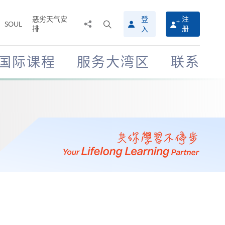
恶劣天气安
登
注
分
打
SOUL
排
册
入
享
开
至
搜
寻
国际课程
服务大湾区
联系
介
面