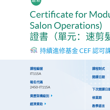
Certificate for Mod
Salon Operations)
證書（單元：速剪
持續進修基金 CEF 認可
課程編號
課程制式
IT115A
開課日期
報名代碼
2450-IT115A
下次開課日
資歷架構級別
修業期
經濟資助
教學語言