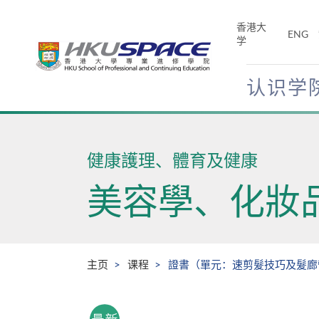
Skip
to
香港大
ENG
main
学
content
认识学
Main
content
start
健康護理、體育及健康
美容學、化妝
主页
课程
證書（單元：速剪髮技巧及髮廊