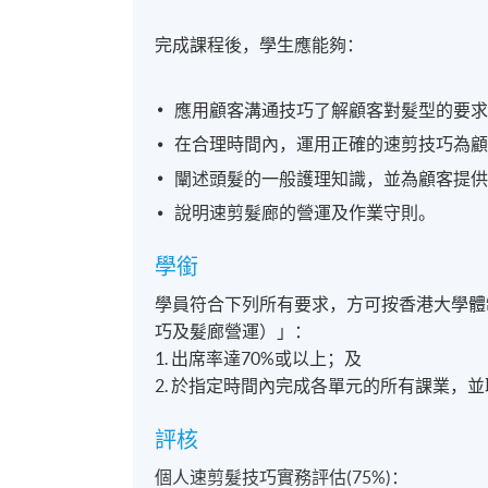
完成課程後，學生應能夠：
應用顧客溝通技巧了解顧客對髮型的要
在合理時間內，運用正確的速剪技巧為
闡述頭髮的一般護理知識，並為顧客提
說明速剪髮廊的營運及作業守則。
學銜
學員符合下列所有要求，方可按香港大學體
巧及髮廊營運）」：
1. 出席率達70%或以上；及
2. 於指定時間內完成各單元的所有課業，
評核
個人速剪髮技巧實務評估(75%)：