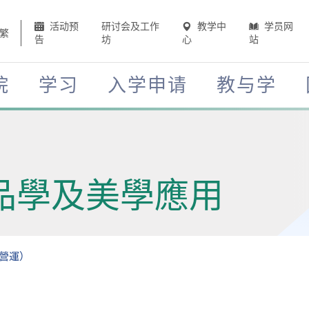
活动预
研讨会及工作
教学中
学员网
繁
告
坊
心
站
院
学习
入学申请
教与学
品學及美學應用
營運）