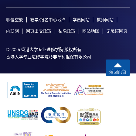
程設有此服務，課程負責人會通知學員有關程序。
职位空缺
教学/报名中心地点
学员网站
教师网站
網上支付可通過「繳費靈」(PPS) (不適用於手機)、
VISA 或 Mastercard、「微信支付」(Online WeChat
内联网
网页出版政策
私隐政策
网站地图
无障碍网页
Pay) 、「支付寶」(Online Alipay) 或 「轉數快」(FPS)
繳付學費。
© 2026 香港大学专业进修学院 版权所有
香港大学专业进修学院乃非牟利担保有限公司
親身報名/郵遞
返回页首
報讀新課程
凡以「先到先得」為取錄方式的課程，請填妥
SF26報名表，親往
報名中心
或以郵遞方式連同學
費以及所需證明文件呈交。