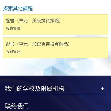
申請人可按該課程網頁的右上角的
探索其他課程
圖示進入網上服務網頁，然
後按照指示填妥網上報名表格。
證書（單元：美股投資策略）
投資管理
某些課程須甄選入學，並要求申請人上載課程網頁
中指定所須文件(如學歷證明)。系統只支援doc,
證書（單元：加密貨幣投資解碼）
docx, jpg 和pdf格式之附件。
投資管理
繳交所需費用
申請人可使用以下方式繳交報名費或課程費用:
繳費靈網上服務
- 申請人須先開立繳費靈戶口及設
我们的学校及附属机构
定繳費靈網上密碼。有關如何申請繳費靈戶口及密
碼，請瀏覽繳費靈網址
http://www.ppshk.com
。
联络我们
*信用咭網上繳費服務
- 申請人可以 VISA 或