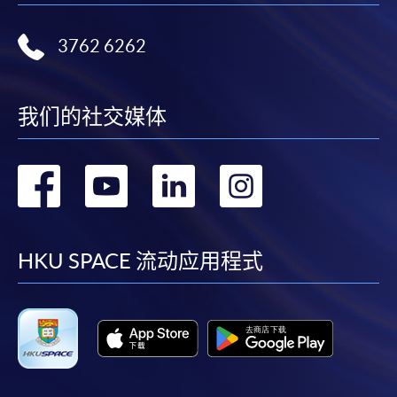
Mastercard（包括「香港大學專業進修學院
Mastercard卡」）繳付學費。
3762 6262
*香港大學專業進修學院Mastercard卡
持有人如欲享用十個
月免息分期付款優惠，必須親臨本學院設有報名服務的教
我们的社交媒体
學中心作付款安排。
如欲了解如何於網上報讀新課程及繳費，請瀏覽網上
转
转
转
转
申請/報讀指南 :
到
到
到
到
-
短期課程
facebook
youtube
linkedin
instag
HKU SPACE 流动应用程式
-
個別學歷頒授課程
報讀同一學歷頒授課程內其他單元
個別課程為須報讀同一學歷頒授課程及其他單元或繳
交下期學費的學員，提供網上服務，如學員就讀的課