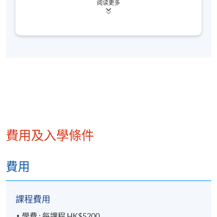
阅读更多
資組合管理、資本市場資產配置等等的工作。
王先生擁有CFA和FRM的專業持證，並在上海財經大
學就讀金融學博士。
費用及入學條件
費用
課程費用
學費 : 每課程 HK$5200