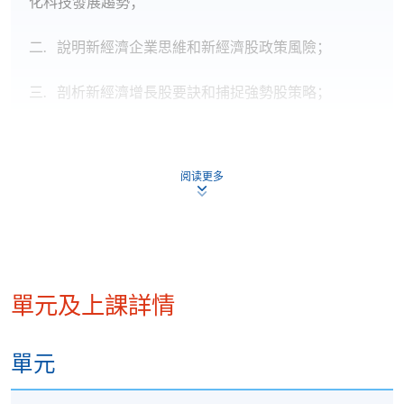
化科技發展趨勢；
二. 說明新經濟企業思維和新經濟股政策風險；
三. 剖析新經濟增長股要訣和捕捉強勢股策略；
四. 討論金融泡沫風暴的教訓和管理投資恐懼的技巧。
阅读更多
地點
港大保良何鴻燊社區書院
單元及上課詳情
單元