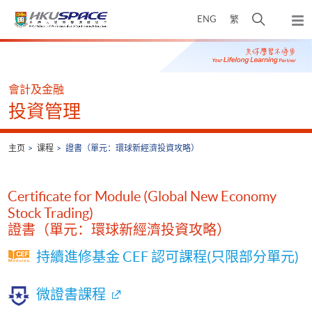
Skip
打
ENG
繁
to
弹
main
开
出
Main
content
搜
主
content
菜
寻
start
单
介
會計及金融
面
投資管理
主页
课程
證書（單元：環球新經濟投資攻略）
Certificate for Module (Global New Economy
Stock Trading)
證書（單元：環球新經濟投資攻略）
持續進修基金 CEF 認可課程(只限部分單元)
微證書課程