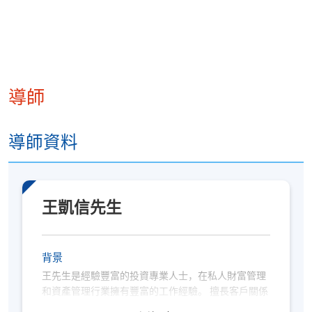
導師
導師資料
王凱信先生
背景
王先生是經驗豐富的投資專業人士，在私人財富管理
和資產管理行業擁有豐富的工作經驗。 擅長客戶關係
管理、私人財富與投資顧問業務、全權委託與另類投