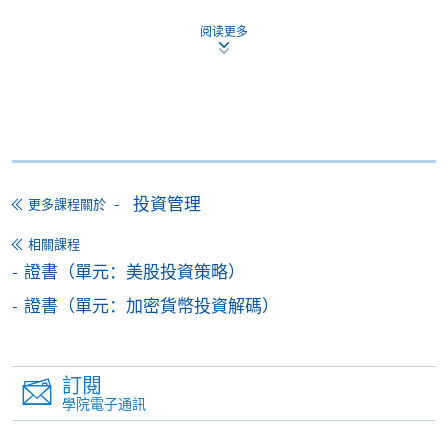
申請表
申請表
阅读更多
報名辦法
網上報名服務
香港大學專業進修學院提供24小時網上報名及繳費服
務，申請人可通過網上申請個別學歷頒授課程和報讀
大部份公開招生的課程(以先到先得形式報名的課程)。
投資管理
更多課程關於
申請人可在網上使用「繳費靈」(PPS) (不適用於手
相關課程
機)、VISA 或 Mastercard。除上述支付方式之外，如就
證書（單元：美股投資策略）
讀學歷頒授課程設有網上服務，在學學員亦可以「微
信支付」(Online WeChat Pay) 、「支付寶」(Online
證書（單元：加密貨幣投資解碼）
Alipay) 或 「轉數快」(FPS) 繳付學費。
訂閱
報讀新課程
學院電子通訊
填寫網上報名表格