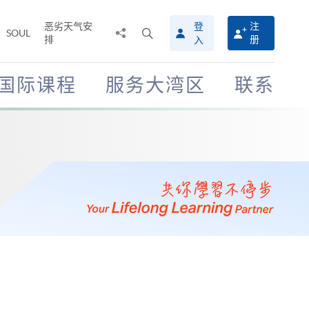
恶劣天气安
登
注
分
打
SOUL
排
册
入
享
开
至
搜
寻
国际课程
服务大湾区
联系
介
面