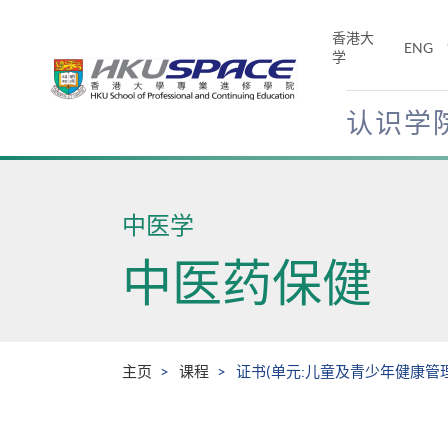
Skip
to
香港大
ENG
main
学
content
认识学
Main
content
start
中医学
中医药保健
主页
课程
证书(单元:儿童及青少年健康管理