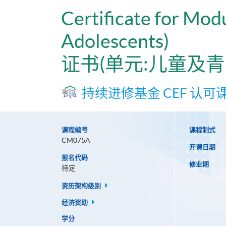
Certificate for Mo
Adolescents)
证书(单元:儿童及
持续进修基金 CEF 认可
课程编号
课程制式
CM075A
开课日期
报名代码
修业期
待定
资历架构级别
经济资助
学分