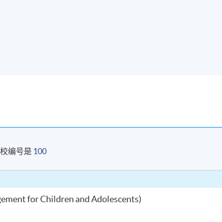
院校编号是
100
gement for Children and Adolescents)