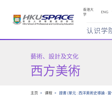
Skip
to
香港大
ENG
main
学
content
认识学
Main
content
start
藝術、設計及文化
西方美術
主页
课程
證書 (單元 : 西洋美術史導論 - 