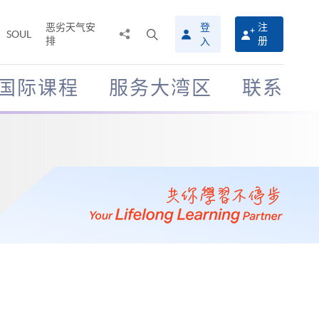
恶劣天气安
登
注
分
打
SOUL
排
册
入
享
开
至
搜
寻
国际课程
服务大湾区
联系
介
面