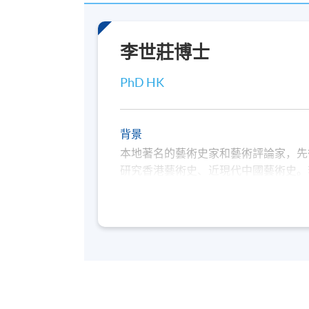
李世莊博士
PhD HK
背景
本地著名的藝術史家和藝術評論家，先
研究香港藝術史、近現代中國藝術史。
車文化。他是香港藝術歷史研究會之副會
年代》、《戰後至六十年代之香港呠呠