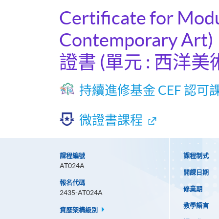
Certificate for Mod
Contemporary Art)
證書 (單元 : 西洋美
持續進修基金 CEF 認可
微證書課程
課程編號
課程制式
AT024A
開課日期
報名代碼
修業期
2435-AT024A
教學語言
資歷架構級別