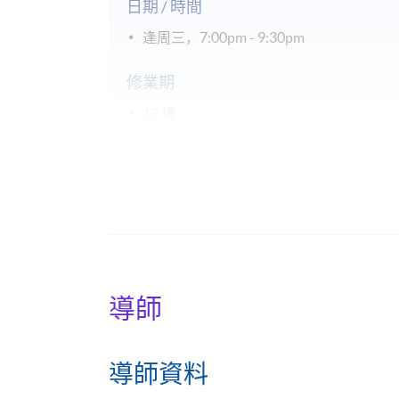
日期 / 時間
逢周三，7:00pm - 9:30pm
修業期
12 講
每講2.5小時
地點
港島東分校
導師
導師資料