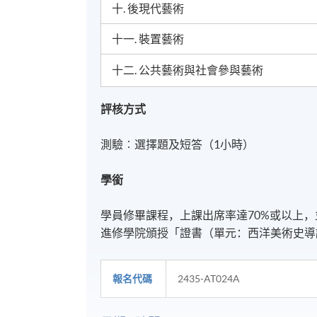
十. 後現代藝術
十一. 裝置藝術
十二. 公共藝術與社會參與藝術
評核方式
測驗︰選擇題及短答（1小時）
學銜
學員修畢課程，上課出席率達70%或以上
進修學院頒授「證書（單元：西洋美術史導論
報名代碼
2435-AT024A