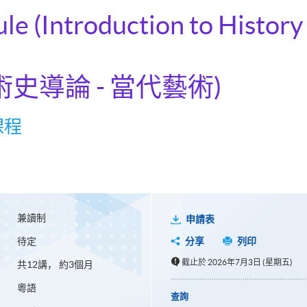
ule (Introduction to History
術史導論 - 當代藝術)
課程
兼讀制
申請表
待定
分享
列印
截止於 2026年7月3日 (星期五)
共12講， 約3個月
粵語
查詢