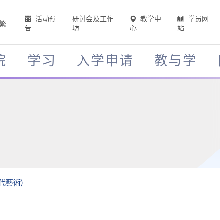
活动预
研讨会及工作
教学中
学员网
繁
告
坊
心
站
院
学习
入学申请
教与学
當代藝術)