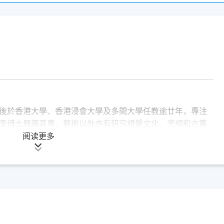
後於香港大學、香港浸會大學及多間大學任教逾廿年，專注
李博士興趣甚廣，藝術以外亦有研究視覺文化、烹調和古董
長及創辦人之一，學術著作有《中國外銷畫：1750至1880
阅读更多
車文化》等。