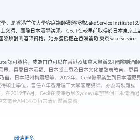
港首位大學客席講師獲頒授為Sake Service Institute (SSI
酒品質鑒定士文憑、國際日本酒學講師。 Cecil 在較早前取得於日本東京上
國際燒酎唎酒師資格，她亦獲授權在香港簽發 東京Sake Service
ice Institute 認可資格，成為首位可以在香港及加拿大舉辦SSI 國際唎酒
於日本酒業界，喜愛日本酒類、日本威士忌及日本文化並熱衷教育，更喜
宿，日本紀州梅農場等。2023年，Cecil帶畢業生到日本酒藏
 取得碩士學位，曾任 6 年香港理工大學客席講師，亦為時裝雜誌
網誌。在2019年6月，Cecil在澳洲悉尼(Sydney)舉辦首個日本清酒配
大中文電台AM1470 恆常清酒鑑賞嘉賓。
阅读更多