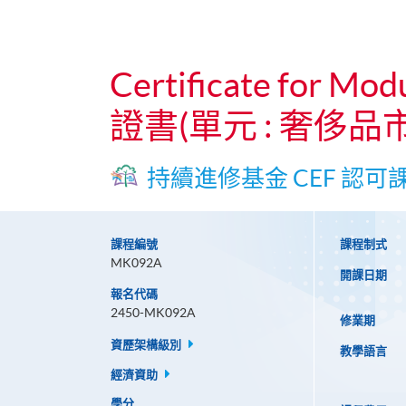
Certificate for Mod
證書(單元 : 奢侈品
持續進修基金 CEF 認可
課程編號
課程制式
MK092A
開課日期
報名代碼
2450-MK092A
修業期
資歷架構級別
教學語言
經濟資助
學分