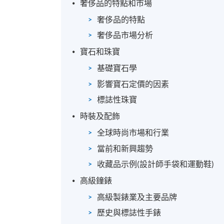
奢侈品的特點和市場
報名代碼
2450-MK092A
奢侈品的特點
奢侈品市場分析
寶石和珠寶
基礎寶石學
影響寶石定價的因素
標誌性珠寶
時裝及配飾
全球時尚市場和行業
當前和新興趨勢
收藏品示例(設計師手袋和運動鞋)
高級鐘錶
高級製錶業及主要品牌
歷史與標誌性手錶