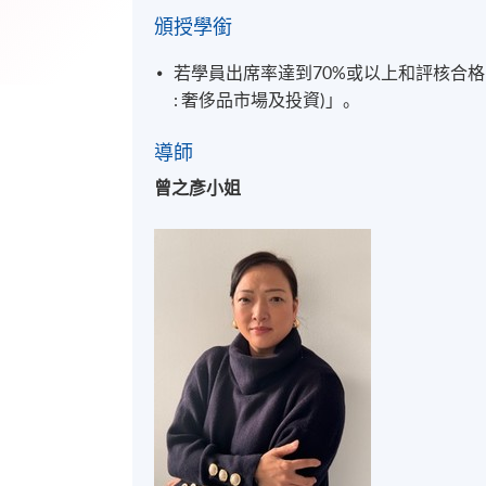
頒授學銜
若學員出席率達到70%或以上和評核合
: 奢侈品市場及投資)」。
導師
曾之彥小姐