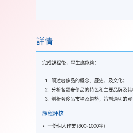
詳情
完成課程後，學生應能夠：
闡述奢侈品的概念、歷史、及文化；
分析各類奢侈品的特色和主要品牌及其
剖析奢侈品市場及趨勢，策劃適切的買
課程評核
一份個人作業 (800-1000字)