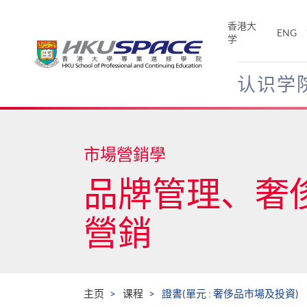
Skip
to
香港大
ENG
main
学
content
认识学
Main
content
start
市場營銷學
品牌管理、奢
營銷
主页
课程
證書(單元 : 奢侈品市場及投資)