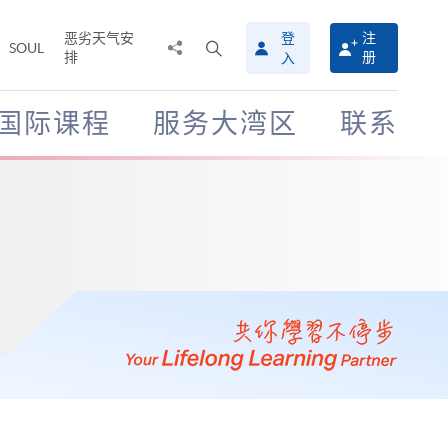
恶劣天气安
登
注
分
打
SOUL
排
册
入
享
开
至
搜
寻
国际课程
服务大湾区
联系
介
面