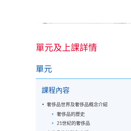
單元及上課詳情
單元
課程內容
從一九九九年起，Andrew 就開始他的培訓
珠寶鑽石業是一門既有趣，又令人響往，並
奢侈品世界及奢侈品概念介紹
識。現時，Andrew 是多間國際寶石培訓機構
亦為國際公司從事鑽石採購工作，以逾廿多
奢侈品的歷史
識。
21世紀的奢侈品