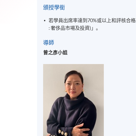
頒授學銜
若學員出席率達到70%或以上和評核合
: 奢侈品市場及投資)」。
導師
曾之彥小姐