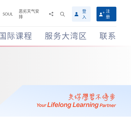
恶劣天气安
登
注
分
打
SOUL
排
册
入
享
开
至
搜
寻
国际课程
服务大湾区
联系
介
面