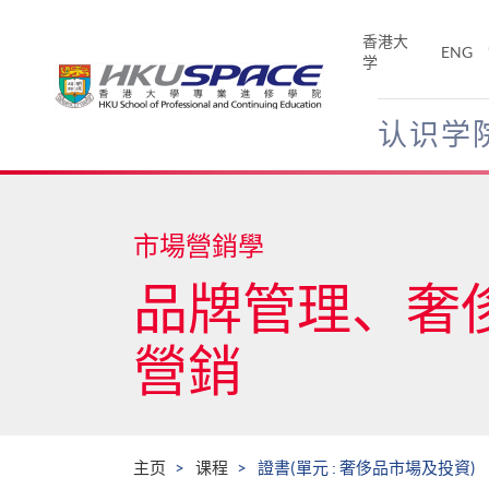
Skip
to
香港大
ENG
main
学
content
认识学
Main
content
start
市場營銷學
品牌管理、奢
營銷
主页
课程
證書(單元 : 奢侈品市場及投資)