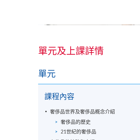
單元及上課詳情
單元
課程內容
從一九九九年起，Andrew 就開始他的培訓
珠寶鑽石業是一門既有趣，又令人響往，並
奢侈品世界及奢侈品概念介紹
識。現時，Andrew 是多間國際寶石培訓機構
亦為國際公司從事鑽石採購工作，以逾廿多
奢侈品的歷史
識。
21世紀的奢侈品