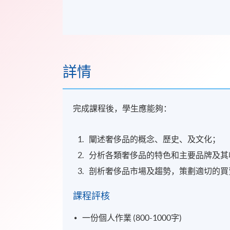
詳情
完成課程後，學生應能夠：
闡述奢侈品的概念、歷史、及文化；
分析各類奢侈品的特色和主要品牌及其
剖析奢侈品市場及趨勢，策劃適切的買
課程評核
一份個人作業 (800-1000字)