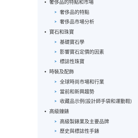
奢侈品的特點和市場
報名代碼
2450-MK092A
奢侈品的特點
奢侈品市場分析
寶石和珠寶
基礎寶石學
影響寶石定價的因素
標誌性珠寶
時裝及配飾
全球時尚市場和行業
當前和新興趨勢
收藏品示例(設計師手袋和運動鞋)
高級鐘錶
高級製錶業及主要品牌
歷史與標誌性手錶