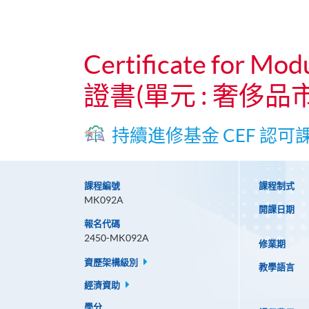
Certificate for Mod
證書(單元 : 奢侈品
持續進修基金 CEF 認可
課程編號
課程制式
MK092A
開課日期
報名代碼
2450-MK092A
修業期
資歷架構級別
教學語言
經濟資助
學分