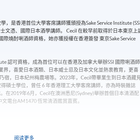
港首位大學客席講師獲頒授為Sake Service Institute (SSI
酒品質鑒定士文憑、國際日本酒學講師。 Cecil 在較早前取得於日本東京上
國際燒酎唎酒師資格，她亦獲授權在香港簽發 東京Sake Service
ice Institute 認可資格，成為首位可以在香港及加拿大舉辦SSI 國際唎酒
於日本酒業界，喜愛日本酒類、日本威士忌及日本文化並熱衷教育，更喜
宿，日本紀州梅農場等。2023年，Cecil帶畢業生到日本酒藏
 取得碩士學位，曾任 6 年香港理工大學客席講師，亦為時裝雜誌
網誌。在2019年6月，Cecil在澳洲悉尼(Sydney)舉辦首個日本清酒配
大中文電台AM1470 恆常清酒鑑賞嘉賓。
阅读更多