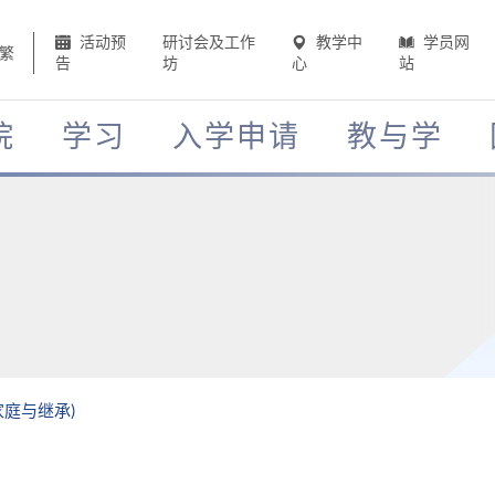
活动预
研讨会及工作
教学中
学员网
繁
告
坊
心
站
院
学习
入学申请
教与学
家庭与继承)