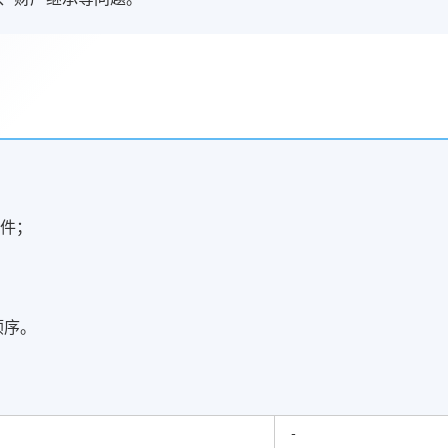
条件；
顺序。
-