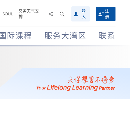
恶劣天气安
登
注
分
打
SOUL
排
册
入
享
开
至
搜
寻
国际课程
服务大湾区
联系
介
面