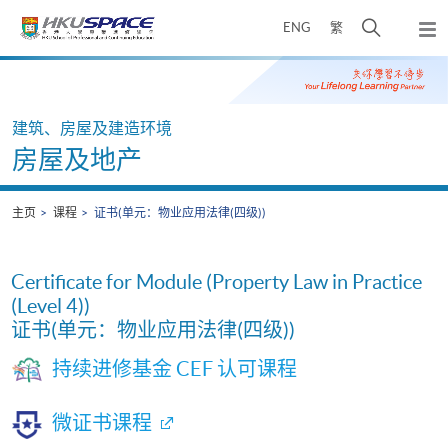
Skip
打
ENG
繁
to
弹
main
开
出
Main
content
搜
主
content
菜
寻
start
单
介
建筑、房屋及建造环境
面
房屋及地产
主页
课程
证书(单元：物业应用法律(四级))
Certificate for Module (Property Law in Practice
(Level 4))
证书(单元：物业应用法律(四级))
持续进修基金 CEF 认可课程
微证书课程