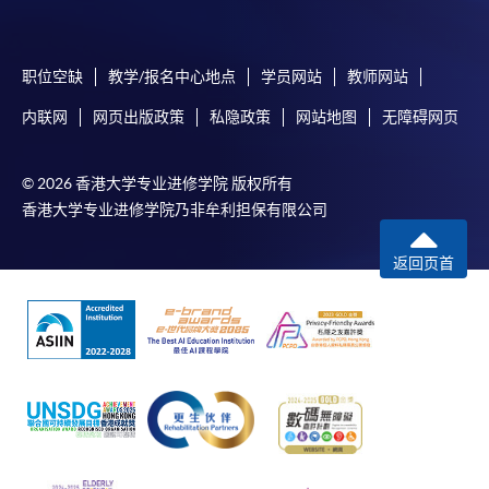
(乙) (i) 香港中学会考获五科第二级或以上（包括
中国语文科及英国语文科）*的学历证明文件副
职位空缺
教学/报名中心地点
学员网站
教师网站
本；及
内联网
网页出版政策
私隐政策
网站地图
无障碍网页
(ii) 最少两年相关工作证明文件副本。或
© 2026 香港大学专业进修学院 版权所有
(丙) 物业管理业相关的资历级别第三级的课程，
香港大学专业进修学院乃非牟利担保有限公司
或通过「过往资历认可」机制取得一个或以上物
业管理业相关的第三级别资历证明文件副本。或
返回页首
(丁) 物业管理业或设施管理工作证明文件副本
付款方法
1. 现金、「易办事」（EPS）、微信支付
(WeChat Pay) 或支付宝(Alipay)
申请人可亲临学院任何一所报名中心，以现金、「易
办事」、微信支付（WeChat Pay）或支付宝