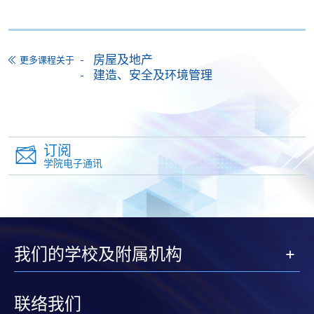
学费
$4,860
查询号码
3762-0801
房屋及地产
更多课程关于
持续进修基金
建造、安全及环境管理
本课程已加入持续进修基金可获发还款项课程名单内
證書(單元：物業應用法律(四級))
本课程在资歴架构下获得认可 (资歴架构第4级)
订阅
学院电子通讯
申请
我们的学校及附属机构
申请表
下载申请表
联络我们
报名办法