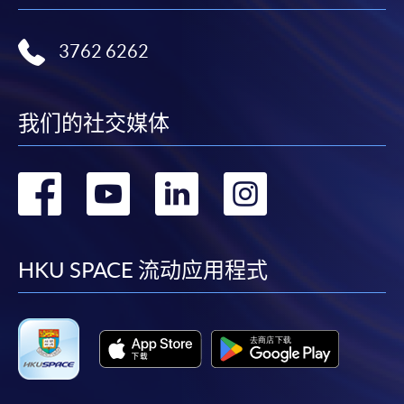
申请人可按网页右上角的
图示进
3762 6262
入网上服务网页，然后按照指示填妥网上报名表格，
并上载入学要求的有关证明文件。系统支援doc, docx,
jpg 和pdf格式之附件。
我们的社交媒体
或可自行下载并填写申请表SF26。填妥申请表后，连
同有关证明文件副本，递交到本院各报名中心。
转
转
转
转
填妥的申请表
SF 26
应附有：
到
到
到
到
facebook
youtube
linkedin
instag
香港身份证副本；及
HKU SPACE 流动应用程式
(甲) (i)香港中学文凭考试获五科第二级或以上（包
括中国语文科及英国语文科）的学历证明文件副
本；及
(ii) 最少两年相关工作证明文件副本。或