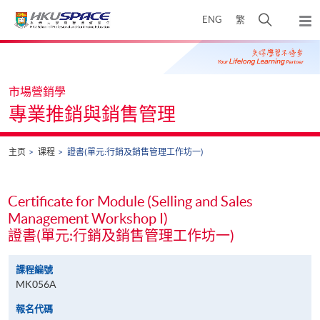
Skip
打
ENG
繁
to
弹
main
开
出
Main
content
搜
主
content
菜
寻
start
单
介
市場營銷學
面
專業推銷與銷售管理
主页
课程
證書(單元:行銷及銷售管理工作坊一)
Certificate for Module (Selling and Sales
Management Workshop I)
證書(單元:行銷及銷售管理工作坊一)
課程編號
MK056A
報名代碼