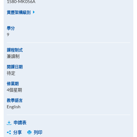
1580-MK056A
資歷架構級別
學分
9
課程制式
兼讀制
開課日期
待定
修業期
4個星期
教學語言
English
申請表
分享
列印