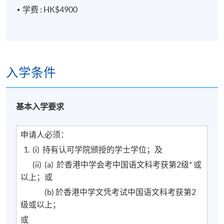
学费 : HK$4900
报名代码
2370-CH014A
现时接受报名
入学条件
日期 / 时间
逢周六，2:00pm - 5:00pm
基本入学要求
修业期
申请人必须：
共 10 堂，每次上课 3小时，合共 30 小时；课堂包括
1. (i) 持有认可学院颁授的学士学位；及
观课、试教及教学实践
(ii) (a) 於香港中学会考中国语文科考获第2级* 或
以上；或
地点
(b) 於香港中学文凭考试中国语文科考获第2
九龙西分校
级或以上；
或