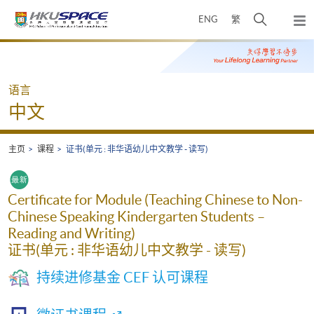
Skip
打
ENG
繁
to
弹
main
开
出
Main
content
搜
主
content
菜
寻
start
单
介
语言
面
中文
主页
课程
证书(单元 : 非华语幼儿中文教学 - 读写)
Certificate for Module (Teaching Chinese to Non-
Chinese Speaking Kindergarten Students –
Reading and Writing)
证书(单元 : 非华语幼儿中文教学 - 读写)
持续进修基金 CEF 认可课程