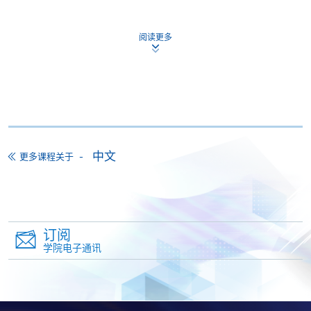
阅读更多
申请
网上报名
立即报名
中文
更多课程关于
申请表
下载申请表
报名办法
付款方法
订阅
1. 现金、「易办事」（EPS）、微信支付
学院电子通讯
(WeChat Pay) 或支付宝(Alipay)
申请人可亲临学院任何一所报名中心，以现金、「易
办事」、微信支付（WeChat Pay）或支付宝