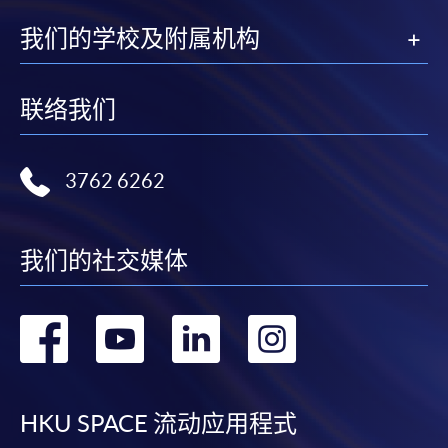
（Alipay） 缴付学费。
我们的学校及附属机构
2. 支票或银行本票
如以划线支票或银行本票缴付，抬头请注明「香港大
联络我们
学专业进修学院」。支票背面请写上课程名称及申请
人姓名。 阁下可：
3762 6262
亲临学院各报名中心递交划线支票、报名表格及有关
证明文件；
或可将上述文件一并寄交各报名中心，信封上请注明
我们的社交媒体
「报读课程」，惟学院对邮递失误而遗失的支票及个
人资料概不负责。
转
转
转
转
3. VISA / Mastercard
到
到
到
到
申请人可亲临学院任何一所报名中心，以 VISA 或
Mastercard（包括「香港大学专业进修学院
facebook
youtube
linkedin
instag
HKU SPACE 流动应用程式
Mastercard卡」）缴付学费。香港大学专业进修学院