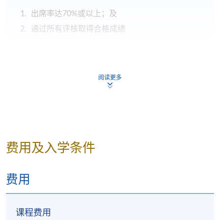
出席率达70%或以上；及
通过所有评核取得合格成绩
评核
内容
比重
类别
阅读更多
专题
约 3,000 字，报告专题由导师决
50%
报告
定。
编写
编写一份约30分钟、非华语幼儿中
25%
教案
文读写教学的教案。
费用及入学条件
教学
学员用自己编写的教案作10 -15分
25%
试教
钟的教学试教
合共:
费用
100%
课程费用