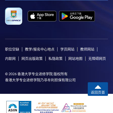
Mastercard卡持有人，如报读课程满港币2,000元，可
享有十个月免息分期付款优惠，惟课程申请人必须为
信用卡持有人。详情请向学院报名中心职员查询。
4. 网上缴费服务
大部份公开招生的课程（以先到先得形式报名）及个
别学历颁授课程提供网上报名/注册服务，申请人可在
网上使用「缴费灵」（不适用於手机）、VISA或
职位空缺
教学/报名中心地点
学员网站
教师网站
Mastercard缴付有关课程的报名费或学费。除上述支
内联网
网页出版政策
私隐政策
网站地图
无障碍网页
付方式之外，如就读学历颁授课程设有网上服务，学
员亦可以微信支付（Online WeChat Pay）、支付宝
（Online Alipay）或转数快（FPS）缴付学费，详情请
© 2026 香港大学专业进修学院 版权所有
参阅
报名办法 -
网上报名服务
。
香港大学专业进修学院乃非牟利担保有限公司
注意事项:
返回页首
如报读课程将在五个工作天内开课，为免邮递延误报