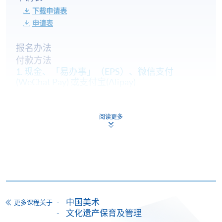
下载申请表
申请表
报名办法
付款方法
1. 现金、「易办事」（EPS）、微信支付
(WeChat Pay) 或支付宝(Alipay)
申请人可亲临学院任何一所报名中心，以现金、「易
办事」、微信支付（WeChat Pay）或支付宝
阅读更多
（Alipay） 缴付学费。
2. 支票或银行本票
如以划线支票或银行本票缴付，抬头请注明「香港大
学专业进修学院」。支票背面请写上课程名称及申请
人姓名。 阁下可：
中国美术
更多课程关于
文化遗产保育及管理
亲临学院各报名中心递交划线支票、报名表格及有关