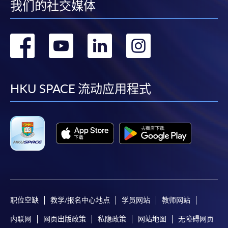
我们的社交媒体
Mastercard缴付有关课程的报名费或学费。除上述支
付方式之外，如就读学历颁授课程设有网上服务，学
员亦可以微信支付（Online WeChat Pay）、支付宝
转
转
转
转
（Online Alipay）或转数快（FPS）缴付学费，详情请
参阅
报名办法 -
网上报名服务
。
到
到
到
到
注意事项:
facebook
youtube
linkedin
instag
HKU SPACE 流动应用程式
如报读课程将在五个工作天内开课，为免邮递延误报
名程序，建议申请人亲身到学院报名中心报名，并避
免使用支票付款。
除由学院裁定的特殊情况（例如课程因报名人数不足
而取消）之外，一切已缴费用概不退还。如获学院批
准退还款项，以现金、易办事、微信支付、支付宝、
职位空缺
教学/报名中心地点
学员网站
教师网站
支票或缴费灵（只限网上付款）方式缴交之款项，将
内联网
网页出版政策
私隐政策
网站地图
无障碍网页
以支票退款；以信用卡缴交之款项，退款将直接退还