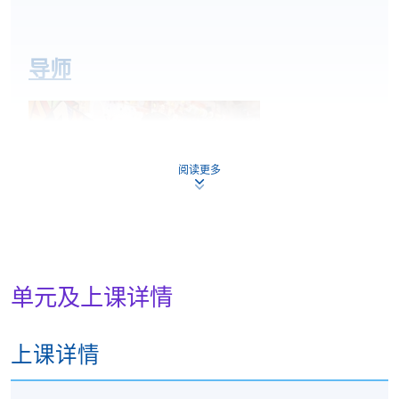
导师
阅读更多
单元及上课详情
许嘉雄(香港雄狮楼美术札作创办人)
从事扎作行业30 多年，除了利用扎作这门手艺创造出
上课详情
不同的作品，许师傅更会教授不同的课程及工作坊，
致力推广、宣扬和传承传统工艺，希望吸引更多有兴