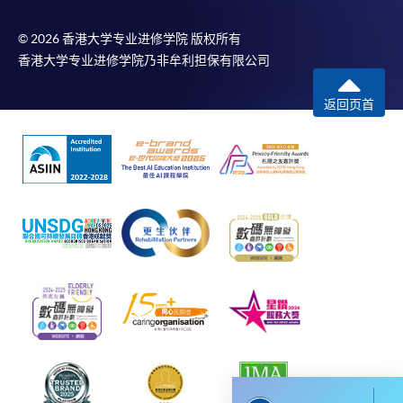
到支付款项时使用的信用卡户口。
除本学院网页所列明的学费外，个别课程或有其他额
© 2026 香港大学专业进修学院 版权所有
外收费，详情请联络有关学科职员。
香港大学专业进修学院乃非牟利担保有限公司
学费及学额不得转让他人。一经取录，学员不得转读
返回页首
其他课程，惟学院对特殊情况，可酌情处理。转读申
请一经批准，学员须缴付港币120元手续费。
学院对邮递失误而遗失的支票或本票、付款收据或个
人资料，概不负责。
若学员有意申请付款证明书，请把填妥之申请表、贴
上足够邮资的回邮信封、连同划线支票交回本学院。
每张收据申请费用为港币30 元。支票抬头注明「香
港大学专业进修学院」。