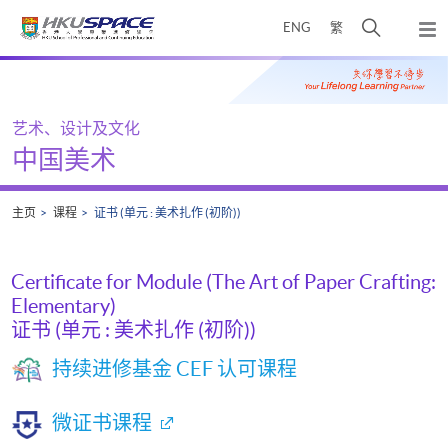
Skip
打
ENG
繁
to
弹
main
开
出
Main
content
搜
主
content
菜
寻
start
单
介
艺术、设计及文化
面
中国美术
主页
课程
证书 (单元 : 美术扎作 (初阶))
Certificate for Module (The Art of Paper Crafting:
Elementary)
证书 (单元 : 美术扎作 (初阶))
持续进修基金 CEF 认可课程
微证书课程