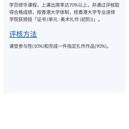
趣的人士参与这门工艺。「扎作」於近年被列入香港
学员修毕课程，上课出席率达70%以上，并通过评核取
非物质文化遗产名录，并受到各界重视，自 2012起，
得合格成绩，按香港大学体制，经香港大学专业进修
许师傅与不同的机构和艺术家合作，利用传统手艺制
学院获颁授「证书 (单元 : 美术扎作 (初阶))」。
作创新作品，制作狮头、龙头、花灯、花炮等大型装
置艺术，不少作品曾被送往澳洲金龙博物馆、美国亚
评核方法
洲艺术博物馆、韩国东大门设计广场、上海市群众艺
课堂参与性(10%)和完成一件指定扎作作品(90%)。
术馆、北京恭王府等作展览。2022年起，许师傅应邀
担任香港大学专业进修学院美术扎作课程导师。