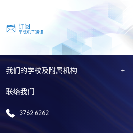
证明文件；
或可将上述文件一并寄交各报名中心，信封上请注明
「报读课程」，惟学院对邮递失误而遗失的支票及个
订阅
人资料概不负责。
学院电子通讯
3. VISA / Mastercard
申请人可亲临学院任何一所报名中心，以 VISA 或
Mastercard（包括「香港大学专业进修学院
Mastercard卡」）缴付学费。香港大学专业进修学院
我们的学校及附属机构
Mastercard卡持有人，如报读课程满港币2,000元，可
享有十个月免息分期付款优惠，惟课程申请人必须为
联络我们
信用卡持有人。详情请向学院报名中心职员查询。
4. 网上缴费服务
3762 6262
大部份公开招生的课程（以先到先得形式报名）及个
别学历颁授课程提供网上报名/注册服务，申请人可在
网上使用「缴费灵」（不适用於手机）、VISA或