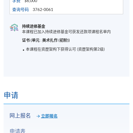
学费
$6,000
报名代码
2070-PE099A
查询号码
3762-0061
现时接受报名
持续进修基金
本课程已加入持续进修基金可获发还款项课程名单内
日期 / 时间
证书 (单元 : 美术扎作 (初阶))
本课程在资歴架构下获得认可 (资歴架构第2级)
逢周日，上午10:00 - 下午1:00 及 下午2:00 - 下午
5:00
修业期
五星期授课，每节授课6小时，总学习时数30小时。
申请
地点
港岛东分校
网上报名
立即报名
或其他港岛区分校
申请表